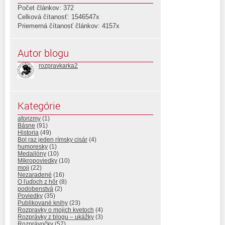
Počet článkov: 372
Celková čítanosť: 1546547x
Priemerná čítanosť článkov: 4157x
Autor blogu
rozpravkarka2
Kategórie
aforizmy
(1)
Básne
(91)
Historia
(49)
Bol raz jeden rímsky cisár
(4)
humoresky
(1)
Medailóny
(10)
Mikropoviedky
(10)
moji
(22)
Nezaradené
(16)
O ľuďoch z hôr
(8)
podobenstvá
(2)
Poviedky
(35)
Publikované knihy
(23)
Rozpravky o mojich kvetoch
(4)
Rozprávky z blogu – ukážky
(3)
Rozprávočky
(57)