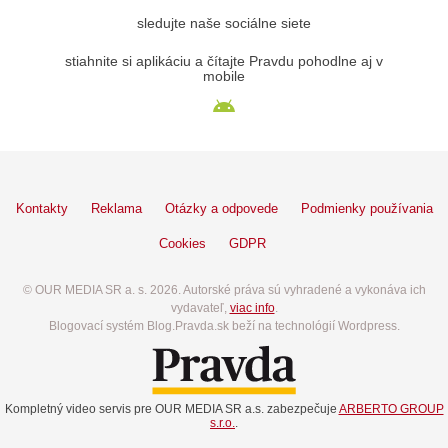
sledujte naše sociálne siete
stiahnite si aplikáciu a čítajte Pravdu pohodlne aj v
mobile
Kontakty
Reklama
Otázky a odpovede
Podmienky používania
Cookies
GDPR
© OUR MEDIA SR a. s. 2026. Autorské práva sú vyhradené a vykonáva ich
vydavateľ,
viac info
.
Blogovací systém Blog.Pravda.sk beží na technológií Wordpress.
Kompletný video servis pre OUR MEDIA SR a.s. zabezpečuje
ARBERTO GROUP
s.r.o.
.