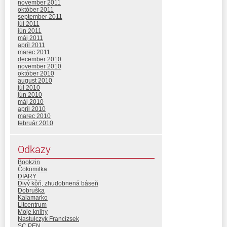
november 2011
október 2011
september 2011
júl 2011
jún 2011
máj 2011
apríl 2011
marec 2011
december 2010
november 2010
október 2010
august 2010
júl 2010
jún 2010
máj 2010
apríl 2010
marec 2010
február 2010
Odkazy
Bookzin
Čokomilka
DIARY
Divý kôň, zhudobnená báseň
Dobruška
Kalamarko
Litcentrum
Moje knihy
Nastulczyk Francizsek
SC PEN