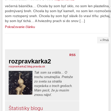
večerná básnička… Chcela by som byť sklo, no som len plastelína,
podmývaný breh. Chcela by som byť kameň, no som len rozmočená 
som roztopený sneh. Chcela by som byť slávik čo vraví tŕňu: pichaj
by som byť tichá… A hviezdny prach si do snov […]
Pokračovanie článku
« Prvá
RSS
rozpravkarka2
rozpravkarka2.blog.pravda.sk
Tak som sa vrátila... O
trochu smutnejšia. Pretože
zo sveta sa stratila
rozprávka o troch grošoch.
Mám pocit, že ju musím
znovu nájsť.
Štatistiky blogu