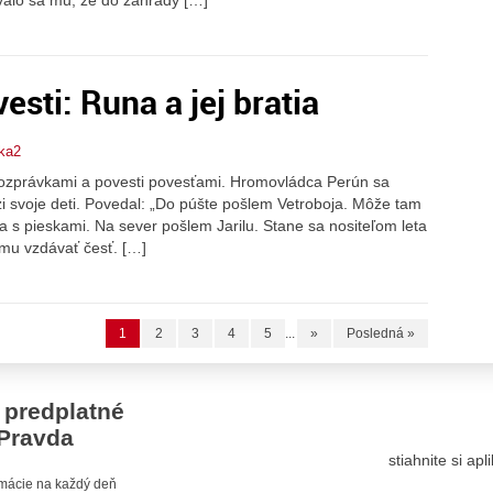
sti: Runa a jej bratia
rka2
 rozprávkami a povesti povesťami. Hromovládca Perún sa
zi svoje deti. Povedal: „Do púšte pošlem Vetroboja. Môže tam
sa s pieskami. Na sever pošlem Jarilu. Stane sa nositeľom leta
 mu vzdávať česť. […]
1
2
3
4
5
...
»
Posledná »
 predplatné
Pravda
stiahnite si ap
ormácie na každý deň