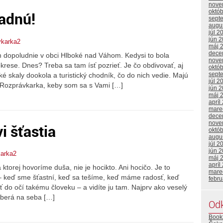
nove
októ
radnú!
sept
augu
júl 2
jún 
vkarka2
máj 
dece
 dopoludnie v obci Hlboké nad Váhom. Kedysi to bola
nove
rese. Dnes? Treba sa tam ísť pozrieť. Je čo obdivovať, aj
októ
sept
é skaly dookola a turistický chodník, čo do nich vedie. Majú
júl 2
 Rozprávkarka, keby som sa s Vami […]
jún 
máj 
apríl
mare
dece
nove
 šťastia
októ
augu
júl 2
jún 
karka2
máj 
apríl
ktorej hovoríme duša, nie je hocikto. Ani hocičo. Je to
mare
o – keď sme šťastní, keď sa tešíme, keď máme radosť, keď
febr
ť do očí takému človeku – a vidíte ju tam. Najprv ako veselý
aberá na seba […]
Od
Book