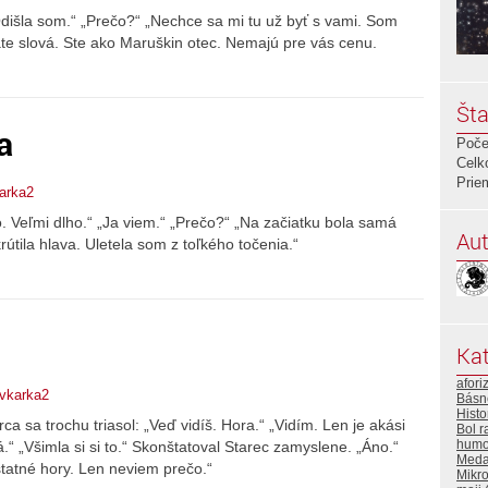
dišla som.“ „Prečo?“ „Nechce sa mi tu už byť s vami. Som
e slová. Ste ako Maruškin otec. Nemajú pre vás cenu.
Šta
a
Poče
Celk
Prie
arka2
lho. Veľmi dlho.“ „Ja viem.“ „Prečo?“ „Na začiatku bola samá
Aut
rútila hlava. Uletela som z toľkého točenia.“
Kat
afori
avkarka2
Básn
Histo
rca sa trochu triasol: „Veď vidíš. Hora.“ „Vidím. Len je akási
Bol r
humo
“ „Všimla si si to.“ Skonštatoval Starec zamyslene. „Áno.“
Meda
statné hory. Len neviem prečo.“
Mikr