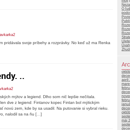
moji
Neza
O ľuď
podo
Povi
Publ
Rozp
Rozp
Rozp
ravkarka2
Stra
Ulete
m pridávala svoje príbehy a rozprávky. No keď už ma Renka
Úvah
Zhud
Arc
ndy. ..
októ
dece
apríl
mare
febr
avkarka2
dece
nove
ských mýtov a legiend. Dlho som nič lepšie nečítala.
febr
n dve z legiend: Fintanov kopec Fintan bol mýtickým
janu
 novú zem, kde by sa usadil. Na putovanie si vybral rieku.
dece
októ
vo, nalodil sa na ňu […]
sept
máj 
sept
dece