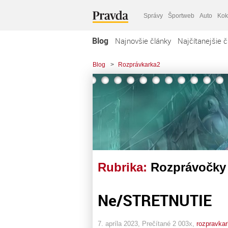
Správy
Športweb
Auto
Kok
Blog
Najnovšie články
Najčítanejšie č
Blog
>
Rozprávkarka2
Rubrika:
Rozprávočky
Ne/STRETNUTIE
7. apríla 2023, Prečítané 2 003x,
rozpravka