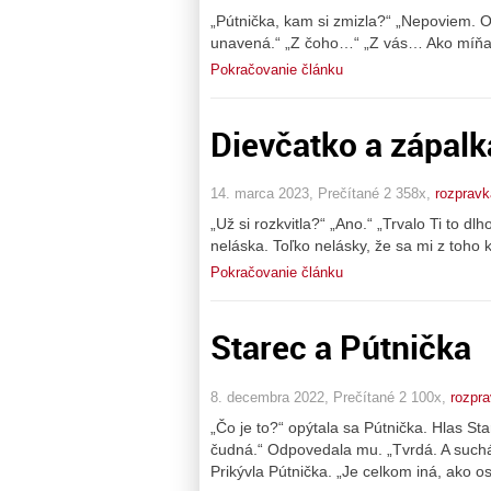
„Pútnička, kam si zmizla?“ „Nepoviem. O
unavená.“ „Z čoho…“ „Z vás… Ako míňat
Pokračovanie článku
Dievčatko a zápalk
14. marca 2023, Prečítané 2 358x,
rozpravk
„Už si rozkvitla?“ „Ano.“ „Trvalo Ti to d
neláska. Toľko nelásky, že sa mi z toho k
Pokračovanie článku
Starec a Pútnička
8. decembra 2022, Prečítané 2 100x,
rozpr
„Čo je to?“ opýtala sa Pútnička. Hlas Sta
čudná.“ Odpovedala mu. „Tvrdá. A suchá.
Prikývla Pútnička. „Je celkom iná, ako o