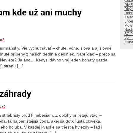
Čoko
DIA
tam kde už ani muchy
Divý
Dobr
Kala
Litce
Moje
Nastu
SC 
Vyda
ka2
Žilin
gurmánsky. Vie vychutnávať – chute, vône, slová a aj slovné
dnuté príbehy z našich dedín a dediniek. Napríklad – prečo sa
 Neviete? Ja áno… Kedysi dávno vraj jeden bohatý gazda
hú stranu […]
 záhrady
rka2
triebristý prúd k nebesiam. Z oblohy prilietajú vtáci –
a, tá najperlistejšia voda, akej sa dotkli ústa človeka.
ceho holuba. V každej kvapke sa trieštia hviezdy – ľad i
valo sa mu, že do záhrady […]