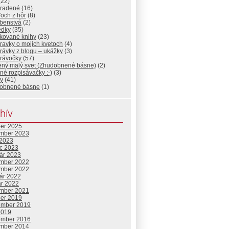
(22)
radené
(16)
och z hôr
(8)
benstvá
(2)
edky
(35)
ikované knihy
(23)
ravky o mojich kvetoch
(4)
rávky z blogu – ukážky
(3)
rávočky
(57)
tený malý svet (Zhudobnené básne)
(2)
né rozpisávačky :-)
(3)
y
(41)
obnené básne
(1)
hív
ber 2025
mber 2023
 2023
c 2023
uár 2023
mber 2022
mber 2022
uár 2022
ár 2022
mber 2021
ber 2019
ember 2019
2019
ember 2016
mber 2014