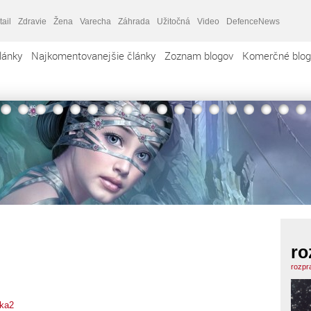
tail
Zdravie
Žena
Varecha
Záhrada
Užitočná
Video
DefenceNews
lánky
Najkomentovanejšie články
Zoznam blogov
Komerčné blog
ro
rozpr
rka2