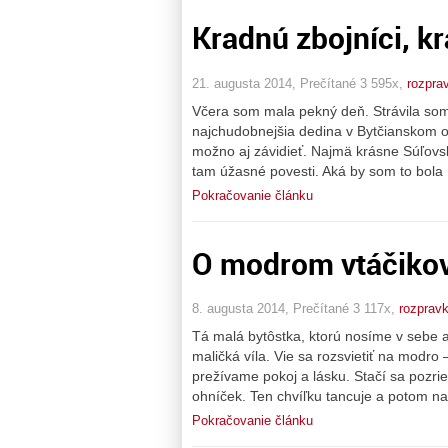
Kradnú zbojníci, k
21. augusta 2014, Prečítané 3 595x,
rozpra
Včera som mala pekný deň. Strávila som
najchudobnejšia dedina v Bytčianskom ok
možno aj závidieť. Najmä krásne Súľovsk
tam úžasné povesti. Aká by som to bola
Pokračovanie článku
O modrom vtáčikovi
8. augusta 2014, Prečítané 3 117x,
rozprav
Tá malá bytôstka, ktorú nosíme v sebe a 
maličká víla. Vie sa rozsvietiť na modr
prežívame pokoj a lásku. Stačí sa pozrie
ohníček. Ten chvíľku tancuje a potom n
Pokračovanie článku