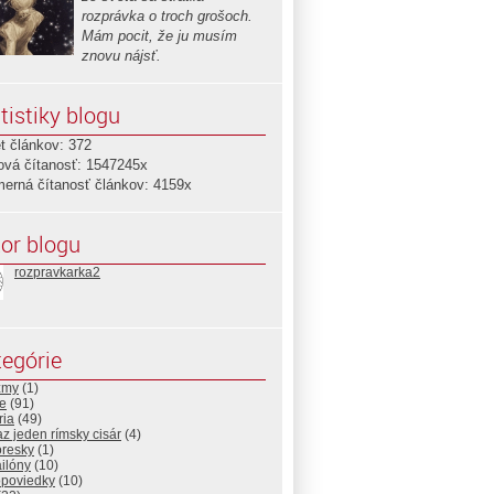
rozprávka o troch grošoch.
Mám pocit, že ju musím
znovu nájsť.
tistiky blogu
t článkov: 372
ová čítanosť: 1547245x
merná čítanosť článkov: 4159x
or blogu
rozpravkarka2
egórie
zmy
(1)
e
(91)
ria
(49)
az jeden rímsky cisár
(4)
resky
(1)
ilóny
(10)
opoviedky
(10)