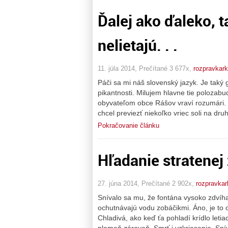
Ďalej ako ďaleko, 
nelietajú. . .
11. júla 2014, Prečítané 3 677x,
rozpravkar
Páči sa mi náš slovenský jazyk. Je taký 
pikantnosti. Milujem hlavne tie polozabu
obyvateľom obce Rášov vraví rozumári.
chcel previezť niekoľko vriec soli na dru
Pokračovanie článku
Hľadanie stratenej
27. júna 2014, Prečítané 2 902x,
rozpravka
Snívalo sa mu, že fontána vysoko zdvíha s
ochutnávajú vodu zobáčikmi. Áno, je to on
Chladivá, ako keď ťa pohladí krídlo letia
plameň zároveň. Smrť i vzkriesenie. Sní