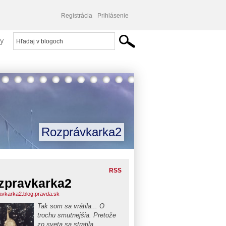
Registrácia
Prihlásenie
y
Rozprávkarka2
RSS
zpravkarka2
avkarka2.blog.pravda.sk
Tak som sa vrátila... O
trochu smutnejšia. Pretože
zo sveta sa stratila