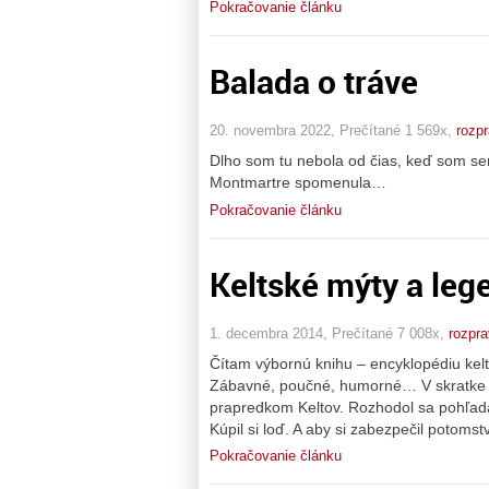
Pokračovanie článku
Balada o tráve
20. novembra 2022, Prečítané 1 569x,
rozp
Dlho som tu nebola od čias, keď som se
Montmartre spomenula…
Pokračovanie článku
Keltské mýty a lege
1. decembra 2014, Prečítané 7 008x,
rozpr
Čítam výbornú knihu – encyklopédiu kelt
Zábavné, poučné, humorné… V skratke le
prapredkom Keltov. Rozhodol sa pohľadať
Kúpil si loď. A aby si zabezpečil potomst
Pokračovanie článku