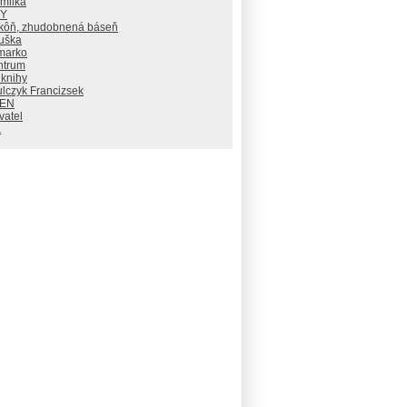
milka
RY
 kôň, zhudobnená báseň
uška
marko
ntrum
 knihy
lczyk Francizsek
PEN
vatel
a