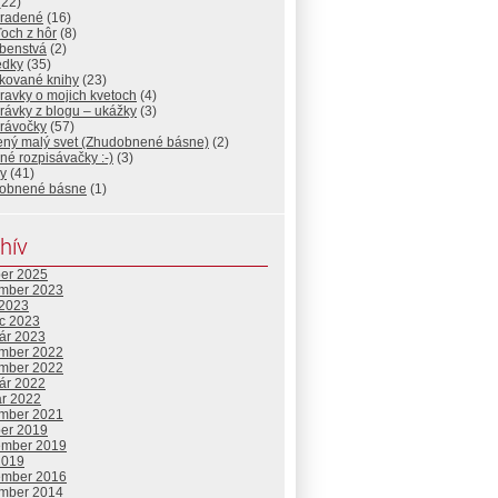
(22)
radené
(16)
och z hôr
(8)
benstvá
(2)
edky
(35)
ikované knihy
(23)
ravky o mojich kvetoch
(4)
rávky z blogu – ukážky
(3)
rávočky
(57)
tený malý svet (Zhudobnené básne)
(2)
né rozpisávačky :-)
(3)
y
(41)
obnené básne
(1)
hív
ber 2025
mber 2023
 2023
c 2023
uár 2023
mber 2022
mber 2022
uár 2022
ár 2022
mber 2021
ber 2019
ember 2019
2019
ember 2016
mber 2014