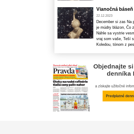
Vianočná báseň
22.12.2023
December si zas Na p
je múdry blázon, Čo 
Náhle sa vystrie ves
vraj som vaše, Teší sa
Koledou, tónom z pesn
Objednajte si
denníka 
a získajte užitočné inf
Predplatné denn