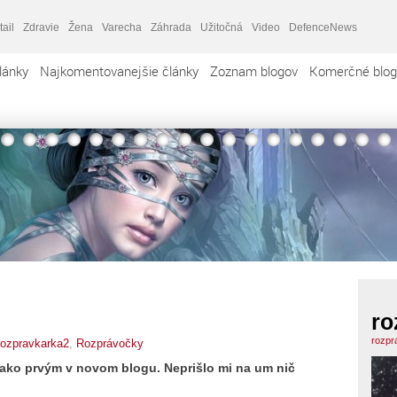
tail
Zdravie
Žena
Varecha
Záhrada
Užitočná
Video
DefenceNews
lánky
Najkomentovanejšie články
Zoznam blogov
Komerčné blog
ro
rozpr
rozpravkarka2
,
Rozprávočky
ako prvým v novom blogu. Neprišlo mi na um nič