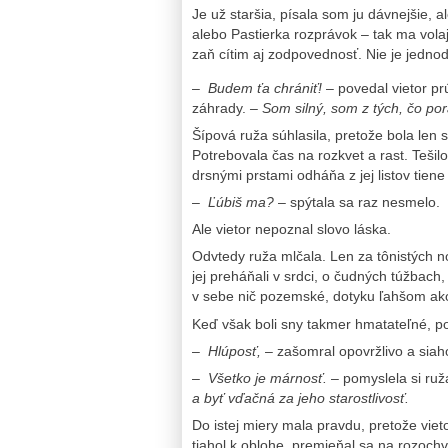
Je už staršia, písala som ju dávnejšie, a
alebo Pastierka rozprávok – tak ma volaj
zaň cítim aj zodpovednosť. Nie je jedno
–
Budem ťa chrániť!
– povedal vietor prú
záhrady.
– Som silný, som z tých, čo po
Šípová ruža súhlasila, pretože bola len
Potrebovala čas na rozkvet a rast. Tešilo
drsnými prstami odháňa z jej listov tiene
–
Ľúbiš ma?
– spýtala sa raz nesmelo.
Ale vietor nepoznal slovo láska.
Odvtedy ruža mlčala. Len za tônistých no
jej preháňali v srdci, o čudných túžbac
v sebe nič pozemské, dotyku ľahšom ako 
Keď však boli sny takmer hmatateľné, po
–
Hlúposť,
– zašomral opovržlivo a siah
–
Všetko je márnosť.
– pomyslela si ruž
a byť vďačná za jeho starostlivosť.
Do istej miery mala pravdu, pretože viet
tiahol k oblohe, premieňal sa na rozochv