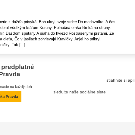
erie z dažďa privyká. Boh ukryl svoje srdce Do medovníka. A čas
zobral všetkým kráľom Koruny. Polnočná omša Brnká na struny.
mír, Dažďom spútany A siaha do hviezd Roztrasenými prstami. Že
 dieťa, Čo v jasliach zohrievajú Kravičky. Anjel ho prikryl,
ičky. Tak [...]
 predplatné
Pravda
stiahnite si ap
ormácie na každý deň
sledujte naše sociálne siete
íka Pravda