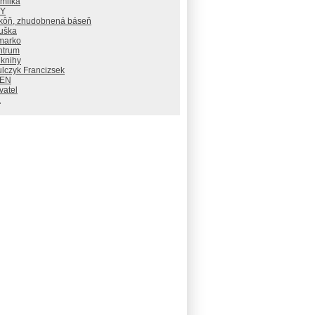
milka
RY
 kôň, zhudobnená báseň
uška
marko
ntrum
 knihy
lczyk Francizsek
PEN
vatel
a