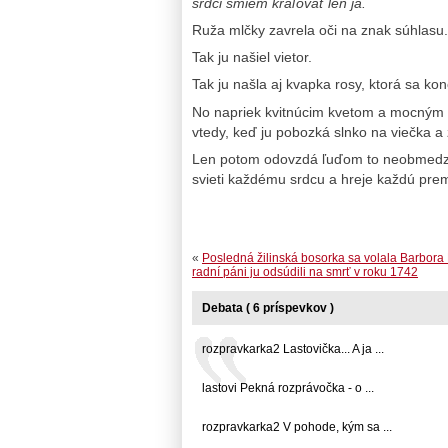
srdci smiem kraľovať len ja.
Ruža mlčky zavrela oči na znak súhlasu.
Tak ju našiel vietor.
Tak ju našla aj kvapka rosy, ktorá sa kon
No napriek kvitnúcim kvetom a mocným k
vtedy, keď ju pobozká slnko na viečka a 
Len potom odovzdá ľuďom to neobmedzen
svieti každému srdcu a hreje každú prem
«
Posledná žilinská bosorka sa volala Barbora
radní páni ju odsúdili na smrť v roku 1742
Debata ( 6 príspevkov )
rozpravkarka2 Lastovička... A ja ...
lastovi Pekná rozprávočka - o ...
rozpravkarka2 V pohode, kým sa ...