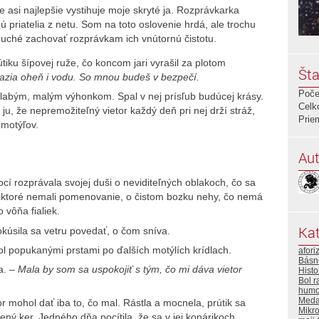
le asi najlepšie vystihuje moje skryté ja. Rozprávkarka
ú priatelia z netu. Som na toto oslovenie hrdá, ale trochu
duché zachovať rozprávkam ich vnútornú čistotu.
tiku šípovej ruže, čo koncom jari vyrašil za plotom
Šta
razia oheň i vodu. So mnou budeš v bezpečí.
Poče
 slabým, malým výhonkom. Spal v nej prísľub budúcej krásy.
Celk
 ju, že nepremožiteľný vietor každý deň pri nej drží stráž,
Prie
 motýľov.
Aut
cí rozprávala svojej duši o neviditeľných oblakoch, čo sa
h, ktoré nemali pomenovanie, o čistom bozku nehy, čo nemá
vôňa fialiek.
Kat
kúsila sa vetru povedať, o čom sníva.
ol popukanými prstami po ďalších motýlích krídlach.
afori
Básn
a. –
Mala by som sa uspokojiť s tým, čo mi dáva vietor
Histo
Bol r
humo
Meda
or mohol dať iba to, čo mal. Rástla a mocnela, prútik sa
Mikr
ený ker. Jedného dňa pocítila, že sa v jej konárikoch