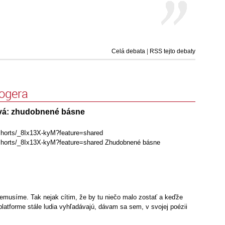
Celá debata
|
RSS tejto debaty
logera
vá: zhudobnené básne
shorts/_8Ix13X-kyM?feature=shared
/shorts/_8Ix13X-kyM?feature=shared Zhudobnené básne
nemusíme. Tak nejak cítim, že by tu niečo malo zostať a keďže
platforme stále ludia vyhľadávajú, dávam sa sem, v svojej poézii