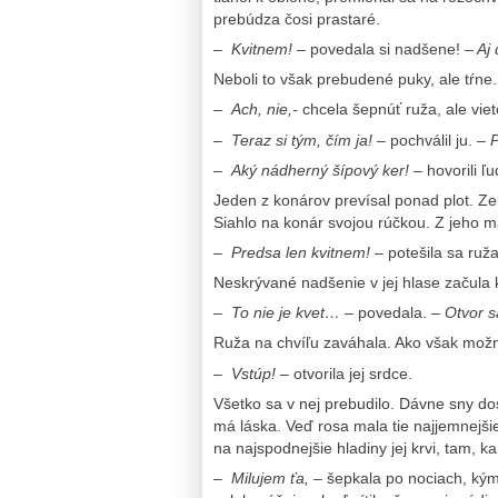
prebúdza čosi prastaré.
–
Kvitnem!
– povedala si nadšene!
– Aj 
Neboli to však prebudené puky, ale tŕne. 
–
Ach, nie,-
chcela šepnúť ruža, ale vieto
–
Teraz si tým, čím ja!
– pochválil ju.
– P
–
Aký nádherný šípový ker! –
hovorili ľu
Jeden z konárov prevísal ponad plot. Zel
Siahlo na konár svojou rúčkou. Z jeho m
–
Predsa len kvitnem!
– potešila sa ruž
Neskrývané nadšenie v jej hlase začula 
–
To nie je kvet…
– povedala.
– Otvor s
Ruža na chvíľu zaváhala. Ako však mož
–
Vstúp!
– otvorila jej srdce.
Všetko sa v nej prebudilo. Dávne sny do
má láska. Veď rosa mala tie najjemnejši
na najspodnejšie hladiny jej krvi, tam, k
–
Milujem ťa,
– šepkala po nociach, kým 