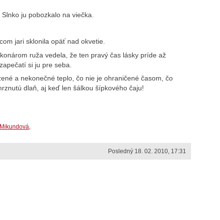
 Slnko ju pobozkalo na viečka.
com jari sklonila opäť nad okvetie.
onárom ruža vedela, že ten pravý čas lásky príde až
zapečatí si ju pre seba.
é a nekonečné teplo, čo nie je ohraničené časom, čo
rznutú dlaň, aj keď len šálkou šípkového čaju!
 Mikundová,
Posledný 18. 02. 2010, 17:31