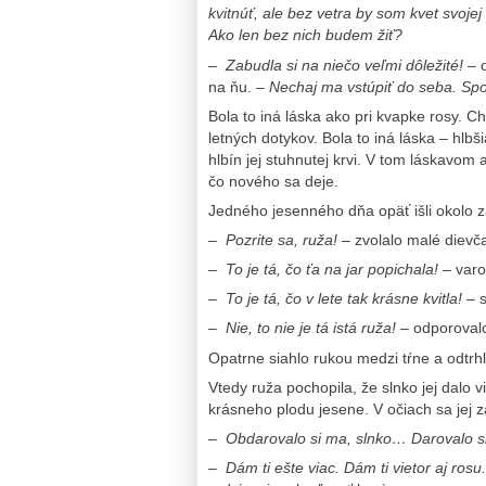
kvitnúť, ale bez vetra by som kvet svojej
Ako len bez nich budem žiť?
–
Zabudla si na niečo veľmi dôležité!
– o
na ňu.
– Nechaj ma vstúpiť do seba. Spoz
Bola to iná láska ako pri kvapke rosy. Ch
letných dotykov. Bola to iná láska – hlbši
hlbín jej stuhnutej krvi. V tom láskavom 
čo nového sa deje.
Jedného jesenného dňa opäť išli okolo z
–
Pozrite sa, ruža!
– zvolalo malé dievča
–
To je tá, čo ťa na jar popichala!
– varo
–
To je tá, čo v lete tak krásne kvitla!
– s
–
Nie, to nie je tá istá ruža!
– odporovalo
Opatrne siahlo rukou medzi tŕne a odtrhl
Vtedy ruža pochopila, že slnko jej dalo vi
krásneho plodu jesene. V očiach sa jej za
–
Obdarovalo si ma, slnko… Darovalo si 
–
Dám ti ešte viac. Dám ti vietor aj rosu