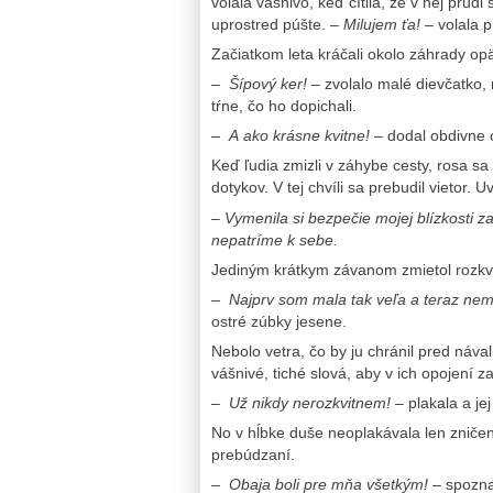
volala vášnivo, keď cítila, že v nej prúd
uprostred púšte.
– Milujem ťa!
– volala p
Začiatkom leta kráčali okolo záhrady opäť 
–
Šípový ker!
– zvolalo malé dievčatko,
tŕne, čo ho dopichali.
–
A ako krásne kvitne!
– dodal obdivne o
Keď ľudia zmizli v záhybe cesty, rosa sa
dotykov. V tej chvíli sa prebudil vietor. 
– Vymenila si bezpečie mojej blízkosti za
nepatríme k sebe.
Jediným krátkym závanom zmietol rozkvit
–
Najprv som mala tak veľa a teraz ne
ostré zúbky jesene.
Nebolo vetra, čo by ju chránil pred náva
vášnivé, tiché slová, aby v ich opojení 
–
Už nikdy nerozkvitnem!
– plakala a jej
No v hĺbke duše neoplakávala len zničený
prebúdzaní.
–
Obaja boli pre mňa všetkým!
– spozn