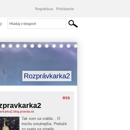
Registrácia
Prihlásenie
y
Rozprávkarka2
RSS
zpravkarka2
avkarka2.blog.pravda.sk
Tak som sa vrátila... O
trochu smutnejšia. Pretože
zo sveta sa stratila