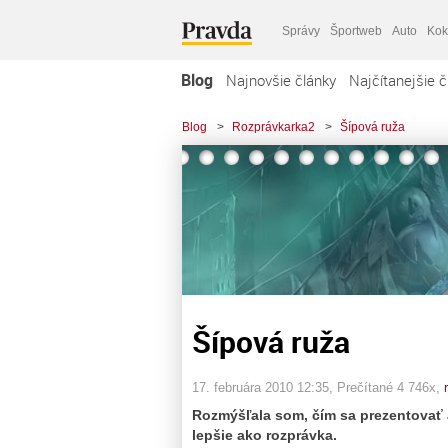
Správy
Športweb
Auto
Kok
Blog
Najnovšie články
Najčítanejšie č
Blog
>
Rozprávkarka2
>
Šípová ruža
Šípová ruža
17. februára 2010 12:35
, Prečítané 4 746x,
Rozmýšľala som, čím sa prezentovať 
lepšie ako rozprávka.