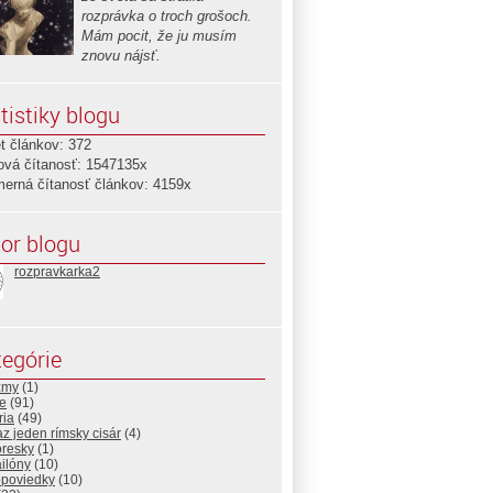
rozprávka o troch grošoch.
Mám pocit, že ju musím
znovu nájsť.
tistiky blogu
t článkov: 372
ová čítanosť: 1547135x
merná čítanosť článkov: 4159x
or blogu
rozpravkarka2
egórie
zmy
(1)
e
(91)
ria
(49)
az jeden rímsky cisár
(4)
resky
(1)
ilóny
(10)
opoviedky
(10)