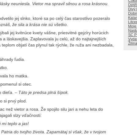
Čoko
 lásky neuniesla. Vietor ma spravil silnou a rosa krásnou.
DIA
Divý
Dobr
Kala
dvetilo jej slnko, ktoré sa po celý čas starostlivo pozeralo
Litce
náš, že sila a krása nie sú všetko.
Moje
Nastu
ýbali jej kvitnúce kvety vášne, priesvitné gejzíry horúcich
SC 
a a láskavejšia. Zaplavovala ju celú, až do najtajnejších
Vyda
Žilin
a teplom objatí čas plynul tak rýchle, že ruža ani nezbadala,
áhrady ľudia.
tko.
vala ho matka.
pomenul si otec.
 dieťa.
– Táto je predsa plná šípok.
o si prvý plod.
ac než vietor a rosa. Že spojilo silu jari a nehu leta do
jagali slzy vďačnosti:
mi teplo a jas!
. Patria do tvojho života. Zapamätaj si však, že v tvojom