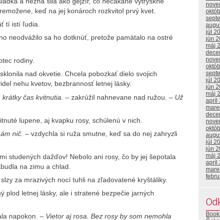
i sladká a nežná sila ako gejzír, čo nečakane vytryskne
nove
remožene, keď na jej konároch rozkvitol prvý kvet.
októ
sept
tí istí ľudia.
augu
júl 2
 no neodvážilo sa ho dotknúť, pretože pamätalo na ostré
jún 
máj 
dece
nove
tec rodiny.
októ
sept
 sklonila nad okvetie. Chcela pobozkať dielo svojich
júl 2
Uvidel nehu kvetov, bezbrannosť letnej lásky.
jún 
máj 
 krátky čas kvitnutia.
– zakrúžil nahnevane nad ružou.
– Už
apríl
mare
dece
nuté lupene, aj kvapku rosy, schúlenú v nich.
nove
októ
mám nič.
– vzdychla si ruža smutne, keď sa do nej zahryzli
augu
júl 2
jún 
máj 
lmi studených dažďov! Nebolo ani rosy, čo by jej šepotala
apríl
zabudla na zimu a chlad.
mare
febr
 slzy za mrazivých nocí tuhli na zľadovatené kryštáliky.
 plod letnej lásky, ale i stratené bezpečie jarných
Od
Book
ala napokon.
– Vietor aj rosa. Bez rosy by som nemohla