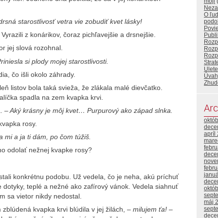
moji
Neza
O ľuď
drsná starostlivosť vetra vie zobudiť kvet lásky!
podo
Povi
Vyrazili z konárikov, čoraz pichľavejšie a drsnejšie.
Publ
Rozp
r jej slová rozohnal.
Rozp
Rozp
riniesla si plody mojej starostlivosti.
Stra
Ulete
dia, čo išli okolo záhrady.
Úvah
Zhud
eň listov bola taká svieža, že zlákala malé dievčatko.
alíčka spadla na zem kvapka krvi.
Arc
a.
– Aký krásny je môj kvet… Purpurový ako západ slnka.
októ
kvapka rosy.
dece
apríl
a mi a ja ti dám, po čom túžiš.
mare
febr
no odolať nežnej kvapke rosy?
dece
nove
febr
janu
stali konkrétnu podobu. Už vedela, čo je neha, akú príchuť
dece
e dotyky, teplé a nežné ako zafírový vánok. Vedela siahnuť
októ
sept
am sa vietor nikdy nedostal.
máj 
zblúdená kvapka krvi blúdila v jej žilách,
– milujem ťa!
–
sept
dece