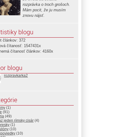
rozprávka o troch grošoch.
Mám pocit, že ju musím
znovu nájsť.
tistiky blogu
t článkov: 372
ová čítanosť: 1547431x
merná čítanosť článkov: 4160x
or blogu
rozpravkarka2
egórie
zmy
(1)
e
(91)
ria
(49)
az jeden rímsky cisár
(4)
resky
(1)
ilóny
(10)
opoviedky
(10)