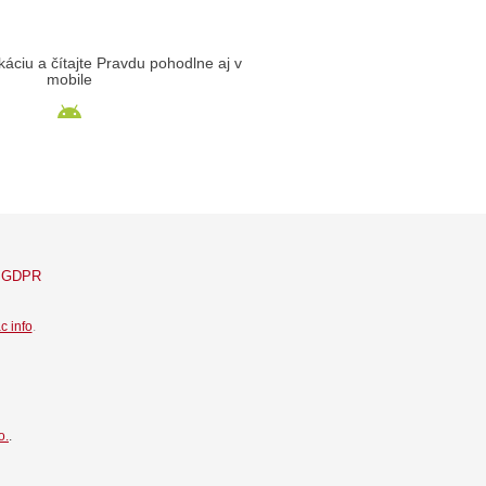
likáciu a čítajte Pravdu pohodlne aj v
mobile
GDPR
c info
.
o.
.