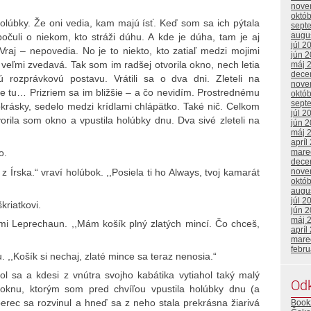
nove
októ
úbky. Že oni vedia, kam majú ísť. Keď som sa ich pýtala
sept
augu
očuli o niekom, kto stráži dúhu. A kde je dúha, tam je aj
júl 2
 Vraj – nepovedia. No je to niekto, kto zatiaľ medzi mojimi
jún 
eľmi zvedavá. Tak som im radšej otvorila okno, nech letia
máj 
dece
rozprávkovú postavu. Vrátili sa o dva dni. Zleteli na
nove
e tu… Prizriem sa im bližšie – a čo nevidím. Prostrednému
októ
sept
krásky, sedelo medzi krídlami chlápätko. Také nič. Celkom
júl 2
rila som okno a vpustila holúbky dnu. Dva sivé zleteli na
jún 
máj 
apríl
mare
o.
dece
rska.“ vraví holúbok. ,,Posiela ti ho Always, tvoj kamarát
nove
októ
augu
júl 2
riatkovi.
jún 
máj 
i Leprechaun. ,,Mám košík plný zlatých mincí. Čo chceš,
apríl
mare
febr
Košík si nechaj, zlaté mince sa teraz nenosia.“
a a kdesi z vnútra svojho kabátika vytiahol taký malý
Od
oknu, ktorým som pred chvíľou vpustila holúbky dnu (a
erec sa rozvinul a hneď sa z neho stala prekrásna žiarivá
Book