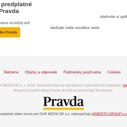
 predplatné
Pravda
stiahnite si ap
ormácie na každý deň
sledujte naše sociálne siete
íka Pravda
Reklama
Otázky a odpovede
Podmienky používania
Cookies
 MEDIA SR a. s. 2026. Autorské práva sú vyhradené a vykonáva ich vydavateľ,
via
Blogovací systém Blog.Pravda.sk beží na technológií Wordpress.
ompletný video servis pre OUR MEDIA SR a.s. zabezpečuje
ARBERTO GROUP s.r.