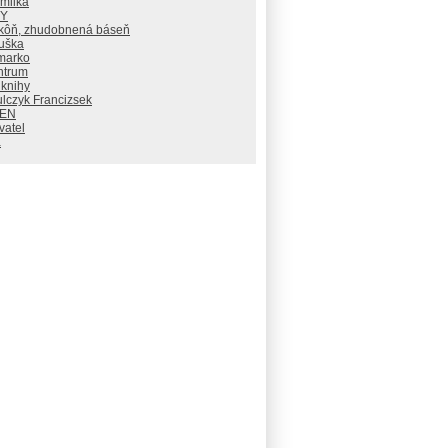
milka
RY
 kôň, zhudobnená báseň
uška
marko
ntrum
 knihy
lczyk Francizsek
PEN
vatel
a