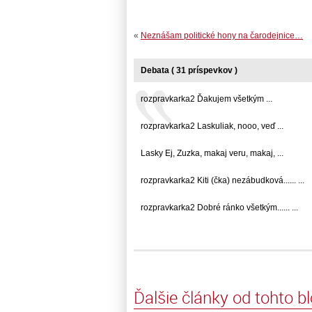
«
Neznášam politické hony na čarodejnice…
Debata ( 31 príspevkov )
rozpravkarka2 Ďakujem všetkým ...
rozpravkarka2 Laskuliak, nooo, veď ...
Lasky Ej, Zuzka, makaj veru, makaj, ...
rozpravkarka2 Kiti (čka) nezábudková...... ...
rozpravkarka2 Dobré ránko všetkým...... ...
Ďalšie články od tohto b