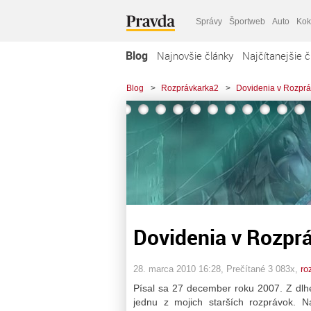
Správy
Športweb
Auto
Kok
Blog
Najnovšie články
Najčítanejšie č
Blog
>
Rozprávkarka2
>
Dovidenia v Rozprávk
Dovidenia v Rozprá
28. marca 2010 16:28
, Prečítané 3 083x,
ro
Písal sa 27 december roku 2007. Z dlhej
jednu z mojich starších rozprávok. N