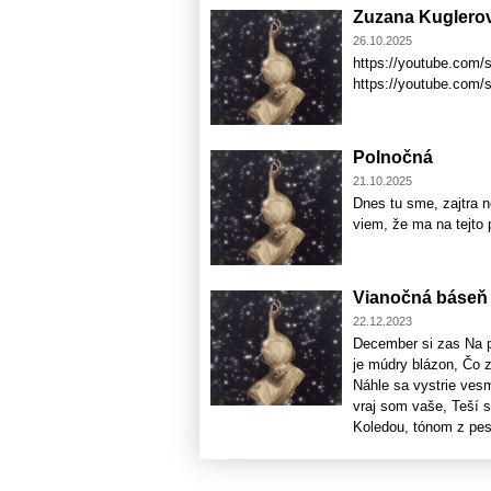
Zuzana Kuglero
26.10.2025
https://youtube.com/
https://youtube.com
Polnočná
21.10.2025
Dnes tu sme, zajtra 
viem, že ma na tejto 
Vianočná báseň
22.12.2023
December si zas Na p
je múdry blázon, Čo 
Náhle sa vystrie ves
vraj som vaše, Teší sa
Koledou, tónom z pesn