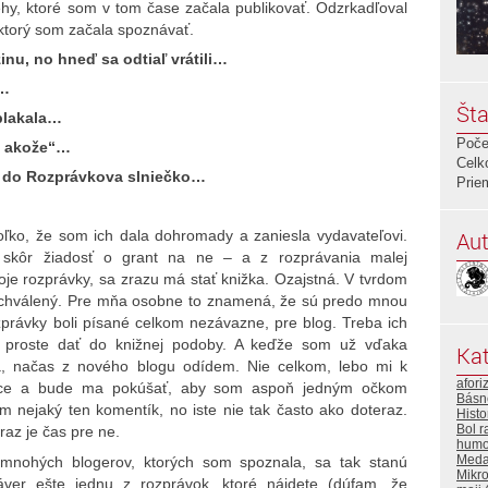
hy, ktoré som v tom čase začala publikovať. Odzrkadľoval
 ktorý som začala spoznávať.
inu, no hneď sa odtiaľ vrátili…
n…
Šta
 plakala…
Poče
, akože“…
Celk
l do Rozprávkova slniečko…
Prie
Aut
oľko, že som ich dala dohromady a zaniesla vydavateľovi.
či skôr žiadosť o grant na ne – a z rozprávania malej
voje rozprávky, sa zrazu má stať knižka. Ozajstná. V tvrdom
ž schválený. Pre mňa osobne to znamená, že sú predo mnou
zprávky boli písané celkom nezávazne, pre blog. Treba ich
niť, proste dať do knižnej podoby. A keďže som už vďaka
Kat
á, načas z nového blogu odídem. Nie celkom, lebo mi k
afori
rdce a bude ma pokúšať, aby som aspoň jedným očkom
Básn
m nejaký ten komentík, no iste nie tak často ako doteraz.
Histo
Bol r
raz je čas pre ne.
humo
Meda
mnohých blogerov, ktorých som spoznala, sa tak stanú
Mikr
ver ešte jednu z rozprávok, ktoré nájdete (dúfam, že