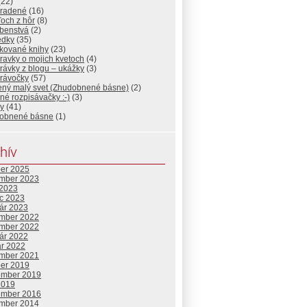
(22)
radené
(16)
och z hôr
(8)
benstvá
(2)
edky
(35)
ikované knihy
(23)
ravky o mojich kvetoch
(4)
rávky z blogu – ukážky
(3)
rávočky
(57)
tený malý svet (Zhudobnené básne)
(2)
né rozpisávačky :-)
(3)
y
(41)
obnené básne
(1)
hív
ber 2025
mber 2023
 2023
c 2023
uár 2023
mber 2022
mber 2022
uár 2022
ár 2022
mber 2021
ber 2019
ember 2019
2019
ember 2016
mber 2014