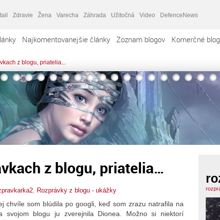
tail
Zdravie
Žena
Varecha
Záhrada
Užitočná
Video
DefenceNews
lánky
Najkomentovanejšie články
Zoznam blogov
Komerčné blog
ach z blogu, priatelia...
vkach z blogu, priatelia…
ro
rozpr
zpravkarka2
,
Rozprávky z blogu - ukážky
 chvíle som blúdila po googli, keď som zrazu natrafila na
a svojom blogu ju zverejnila Dionea. Možno si niektorí