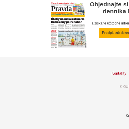
Objednajte si
denníka 
a získajte užitočné inf
Predplatné denn
Kontakty
© OUR
K