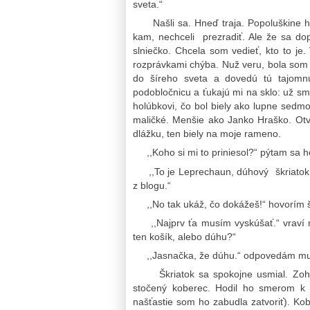
sveta.“
Našli sa. Hneď traja. Popoluškine hol
kam, nechceli prezradiť. Ale že sa dop
slniečko. Chcela som vedieť, kto to je.
rozprávkami chýba. Nuž veru, bola som v
do šíreho sveta a dovedú tú tajomnú 
podobločnicu a ťukajú mi na sklo: už sm
holúbkovi, čo bol biely ako lupne sedmo
maličké. Menšie ako Janko Hraško. Otvo
dlážku, ten biely na moje rameno.
,,Koho si mi to priniesol?“ pýtam sa h
,,To je Leprechaun, dúhový škriatok z Í
z blogu.“
,,No tak ukáž, čo dokážeš!“ hovorím šk
,,Najprv ťa musím vyskúšať.“ vraví m
ten košík, alebo dúhu?“
,,Jasnačka, že dúhu.“ odpovedám mu. ,,
Škriatok sa spokojne usmial. Zohol s
stočený koberec. Hodil ho smerom k 
našťastie som ho zabudla zatvoriť). Kob