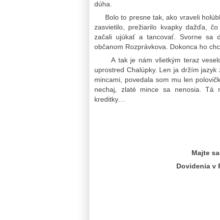
dúha.
Bolo to presne tak, ako vraveli holúbky.
zasvietilo, prežiarilo kvapky dažďa, 
začali ujúkať a tancovať. Svorne sa 
občanom Rozprávkova. Dokonca ho chcel
A tak je nám všetkým teraz veselo. 
uprostred Chalúpky. Len ja držím jazyk 
mincami, povedala som mu len polovičku
nechaj, zlaté mince sa nenosia. Tá 
kreditky…
Majte sa
Dovidenia v 