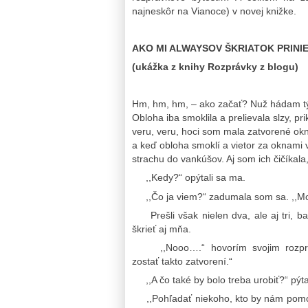
najneskôr na Vianoce) v novej knižke.
AKO MI ALWAYSOV ŠKRIATOK PRIN
(ukážka z knihy Rozprávky z blogu)
Hm, hm, hm, – ako začať? Nuž hádam tý
Obloha iba smoklila a prelievala slzy, pr
veru, veru, hoci som mala zatvorené okn
a keď obloha smoklí a vietor za oknami 
strachu do vankúšov. Aj som ich čičíkala,
,,Kedy?“ opýtali sa ma.
,,Čo ja viem?“ zadumala som sa. ,,Mo
Prešli však nielen dva, ale aj tri, ba 
škrieť aj mňa.
,,Nooo….“ hovorím svojim rozpráv
zostať takto zatvorení.“
,,A čo také by bolo treba urobiť?“ pýta
,,Pohľadať niekoho, kto by nám pomohol