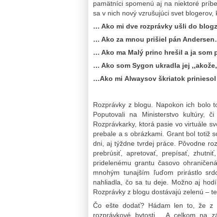
pamätníci spomenú aj na niektoré príbe
sa v nich nový vzrušujúci svet blogerov,
… Ako mi dve rozprávky ušli do blogz
… Ako za mnou prišiel pán Anderse
… Ako ma Malý princ hrešil a ja som
… Ako som Sygon ukradla jej ,,akože
…Ako mi Alwaysov škriatok prinieso
Rozprávky z blogu. Napokon ich bolo t
Poputovali na Ministerstvo kultúry, 
Rozprávkarky, ktorá pasie vo virtuále s
prebale a s obrázkami. Grant bol toti
dni, aj týždne tvrdej práce. Pôvodne ro
prebrúsiť, apretovať, prepísať, zhut
pridelenému grantu časovo ohraničen
mnohým tunajším ľuďom prirástlo s
nahliadla, čo sa tu deje. Možno aj hodí
Rozprávky z blogu dostávajú zelenú – te
Čo ešte dodať? Hádam len to, že z 
rozprávkové bytosti… A celkom na zá