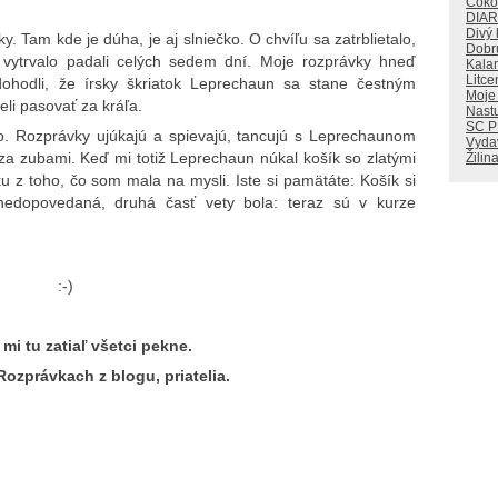
Čoko
DIA
Divý
 Tam kde je dúha, je aj slniečko. O chvíľu sa zatrblietalo,
Dobr
čo vytrvalo padali celých sedem dní. Moje rozprávky hneď
Kala
Litce
dohodli, že írsky škriatok Leprechaun sa stane čestným
Moje
i pasovať za kráľa.
Nastu
SC 
Rozprávky ujúkajú a spievajú, tancujú s Leprechaunom
Vyda
za zubami. Keď mi totiž Leprechaun núkal košík so zlatými
Žilin
 z toho, čo som mala na mysli. Iste si pamätáte: Košík si
nedopovedaná, druhá časť vety bola: teraz sú v kurze
:-)
 mi tu zatiaľ všetci pekne.
Rozprávkach z blogu, priatelia.