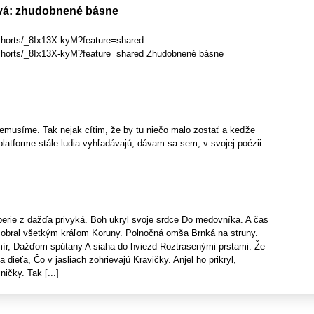
vá: zhudobnené básne
shorts/_8Ix13X-kyM?feature=shared
/shorts/_8Ix13X-kyM?feature=shared Zhudobnené básne
nemusíme. Tak nejak cítim, že by tu niečo malo zostať a keďže
platforme stále ludia vyhľadávajú, dávam sa sem, v svojej poézii
erie z dažďa privyká. Boh ukryl svoje srdce Do medovníka. A čas
zobral všetkým kráľom Koruny. Polnočná omša Brnká na struny.
mír, Dažďom spútany A siaha do hviezd Roztrasenými prstami. Že
 dieťa, Čo v jasliach zohrievajú Kravičky. Anjel ho prikryl,
ičky. Tak [...]