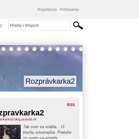
Registrácia
Prihlásenie
y
Rozprávkarka2
RSS
zpravkarka2
avkarka2.blog.pravda.sk
Tak som sa vrátila... O
trochu smutnejšia. Pretože
zo sveta sa stratila