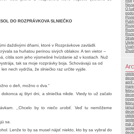
moji
Neza
O ľuď
podo
Povi
IESOL DO ROZPRÁVKOVA SLNIEČKO
Publ
Rozp
Rozp
Rozp
Stra
Ulete
mi daždivými dňami, ktoré v Rozprávkove zavládli.
Úvah
Zhud
ikrývala sa huňatou perinou sivých oblakov. A ten vietor –
á, cítila som jeho výsmešné hvízdanie až v kostiach. Nuž
vystrája, tak sa moje rozprávky boja. Schovávajú sa od
Arc
 len nech vydržia, že slniečko raz určite vyjde.
októ
dece
apríl
žno o deň, možno o dva.“
mare
febr
dokonca aj štyri dni, a slniečka nikde. Vtedy to už začalo
dece
nove
febr
kam. ,,Chcelo by to niečo urobiť. Veď tu nemôžeme
janu
dece
októ
sept
jú sa.
máj 
sept
. Lenže to by sa musel nájsť niekto, kto by sa vybral do
dece