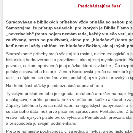
Predchádzajúca časť
Spracovávanie biblických príbehov vždy prináša so sebou pro
Samozrejme, že prístup veriacich, pre ktorých je Biblia Písmo 
,,neveriacich“ (tento pojem nemám rada, každý v niečo verí, ale
zaužívaný, preto ho používam), alebo pre ,,hľadačov“ (tento po
keď nemusí vždy zahŕňať len hľadačov Božích, ale aj iných prá
Starozákonné príbehy majú však aj inú rovinu, nielen teologickú a 
historickej hodnovernosti a pravdivosti, ako aj istej mytologizácie.
pozadie, celkom oprávnená je aj otázka, ktorú si v knihe ,,Čo rozpráv
poľský spisovateľ a historik, Zenon Kosidowski: prečo sa niektoré 
ocitli, a nájdeme ich (možno v inej podobe) aj v iných starovekých 
Na druhú časť otázky je jednoznačná odpoveď: áno.
Typickým príkladom toho je legenda, obľúbená a rozšírená napr. Eg
o chlapcovi, ktorého priniesla rieka v prútenom košíku a ktorého za
Zápisky takéhoto typu sa našli napr. na egyptských papyrusoch a i
sú staršieho dáta, než prvé písomné spracovanie Pentateuchu. Z t
vrstva hebrejských pisateľov, čo vytvárala Pentateuch, prevzala st
a prispôsobila ju svojim podmienkam.
Preto je namieste pochybnosť, či sa jedná o mýtus, alebo historick