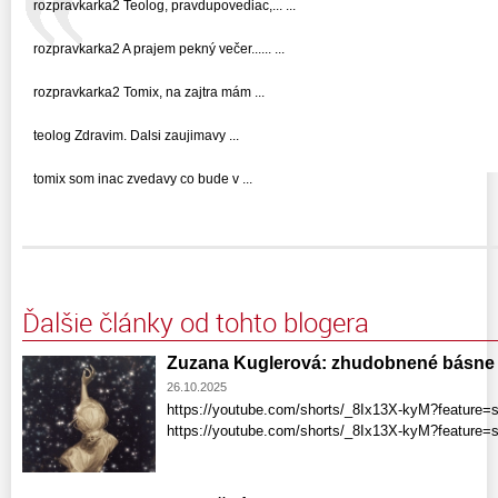
rozpravkarka2 Teolog, pravdupovediac,... ...
rozpravkarka2 A prajem pekný večer...... ...
rozpravkarka2 Tomix, na zajtra mám ...
teolog Zdravim. Dalsi zaujimavy ...
tomix som inac zvedavy co bude v ...
Ďalšie články od tohto blogera
Zuzana Kuglerová: zhudobnené básne
26.10.2025
https://youtube.com/shorts/_8Ix13X-kyM?feature=
https://youtube.com/shorts/_8Ix13X-kyM?feature