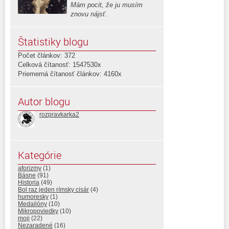
Mám pocit, že ju musím
znovu nájsť.
Štatistiky blogu
Počet článkov: 372
Celková čítanosť: 1547530x
Priemerná čítanosť článkov: 4160x
Autor blogu
rozpravkarka2
Kategórie
aforizmy
(1)
Básne
(91)
Historia
(49)
Bol raz jeden rímsky cisár
(4)
humoresky
(1)
Medailóny
(10)
Mikropoviedky
(10)
moji
(22)
Nezaradené
(16)