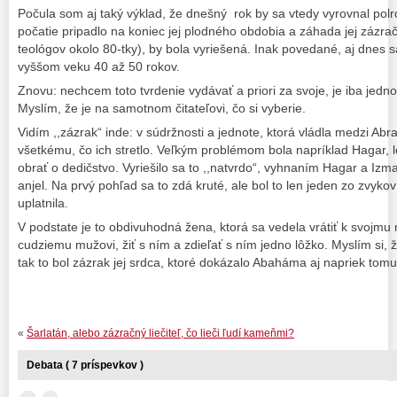
Počula som aj taký výklad, že dnešný rok by sa vtedy vyrovnal pol
počatie pripadlo na koniec jej plodného obdobia a záhada jej zázr
teológov okolo 80-tky), by bola vyriešená. Inak povedané, aj dnes s
vyššom veku 40 až 50 rokov.
Znovu: nechcem toto tvrdenie vydávať a priori za svoje, je iba jedno
Myslím, že je na samotnom čitateľovi, čo si vyberie.
Vidím ,,zázrak“ inde: v súdržnosti a jednote, ktorá vládla medzi A
všetkému, čo ich stretlo. Veľkým problémom bola napríklad Hagar, l
obrať o dedičstvo. Vyriešilo sa to ,,natvrdo“, vyhnaním Hagar a Izma
anjel. Na prvý pohľad sa to zdá kruté, ale bol to len jeden zo zvyko
uplatnila.
V podstate je to obdivuhodná žena, ktorá sa vedela vrátiť k svojmu 
cudziemu mužovi, žiť s ním a zdieľať s ním jedno lôžko. Myslím si, ž
tak to bol zázrak jej srdca, ktoré dokázalo Abaháma aj napriek tomu
«
Šarlatán, alebo zázračný liečiteľ, čo lieči ľudí kameňmi?
Debata ( 7 príspevkov )