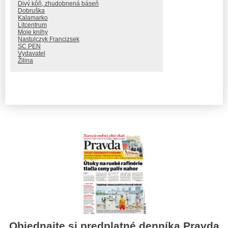
Divý kôň, zhudobnená báseň
Dobruška
Kalamarko
Litcentrum
Moje knihy
Nastulczyk Francizsek
SC PEN
Vydavatel
Žilina
Objednajte si predplatné denníka Pravda