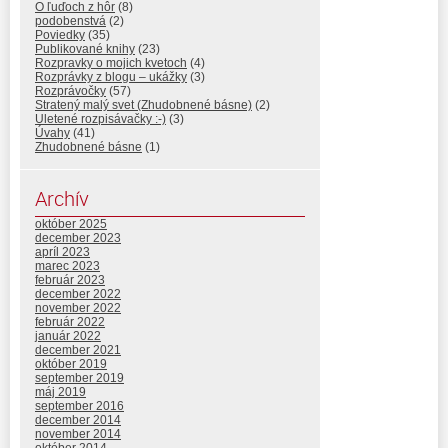
O ľuďoch z hôr
(8)
podobenstvá
(2)
Poviedky
(35)
Publikované knihy
(23)
Rozpravky o mojich kvetoch
(4)
Rozprávky z blogu – ukážky
(3)
Rozprávočky
(57)
Stratený malý svet (Zhudobnené básne)
(2)
Uletené rozpisávačky :-)
(3)
Úvahy
(41)
Zhudobnené básne
(1)
Archív
október 2025
december 2023
apríl 2023
marec 2023
február 2023
december 2022
november 2022
február 2022
január 2022
december 2021
október 2019
september 2019
máj 2019
september 2016
december 2014
november 2014
október 2014