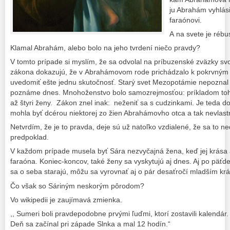
ju Abrahám vyhlásil
faraónovi.
A na svete je rébu
Klamal Abrahám, alebo bolo na jeho tvrdení niečo pravdy?
V tomto prípade si myslím, že sa odvolal na príbuzenské zväzky svoj
zákona dokazujú, že v Abrahámovom rode prichádzalo k pokrvným 
uvedomiť ešte jednu skutočnosť. Starý svet Mezopotámie nepoznal i
poznáme dnes. Mnohoženstvo bolo samozrejmosťou: príkladom toho 
až štyri ženy. Zákon znel inak: neženiť sa s cudzinkami. Je teda 
mohla byť dcérou niektorej zo žien Abrahámovho otca a tak nevla
Netvrdím, že je to pravda, deje sú už natoľko vzdialené, že sa to n
predpoklad.
V každom prípade musela byť Sára nezvyčajná žena, keď jej krása 
faraóna. Koniec-koncov, také ženy sa vyskytujú aj dnes. Aj po päťde
sa o seba starajú, môžu sa vyrovnať aj o pár desaťročí mladším kr
Čo však so Sáriným neskorým pôrodom?
Vo wikipedii je zaujímavá zmienka.
,, Sumeri boli pravdepodobne prvými ľuďmi, ktorí zostavili kalendár
Deň sa začínal pri západe Slnka a mal 12 hodín.“