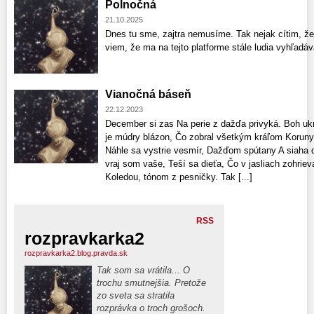
Polnočná
21.10.2025
Dnes tu sme, zajtra nemusíme. Tak nejak cítim, že
viem, že ma na tejto platforme stále ludia vyhľadá
Vianočná báseň
22.12.2023
December si zas Na perie z dažďa privyká. Boh uk
je múdry blázon, Čo zobral všetkým kráľom Koruny
Náhle sa vystrie vesmír, Dažďom spútany A siaha 
vraj som vaše, Teší sa dieťa, Čo v jasliach zohrieva
Koledou, tónom z pesničky. Tak [...]
RSS
rozpravkarka2
rozpravkarka2.blog.pravda.sk
Tak som sa vrátila... O
trochu smutnejšia. Pretože
zo sveta sa stratila
rozprávka o troch grošoch.