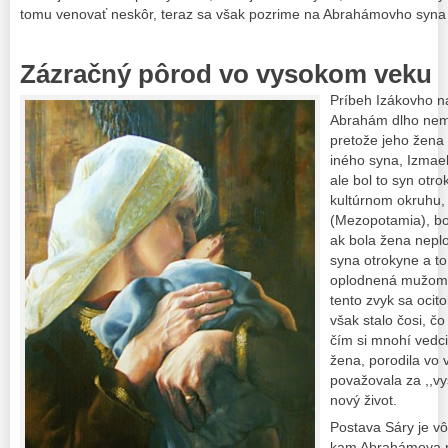
tomu venovať neskôr, teraz sa však pozrime na Abrahámovho syna 
Zázračný pôrod vo vysokom veku
Príbeh Izákovho n
Abrahám dlho nem
pretože jeho žena
iného syna, Izmael
ale bol to syn otr
kultúrnom okruhu,
(Mezopotamia), bo
ak bola žena neplo
syna otrokyne a to
oplodnená mužom) 
tento zvyk sa ocit
však stalo čosi, č
čím si mnohí vedc
žena, porodila vo
považovala za ,,v
nový život.
Postava Sáry je v
kam Abrahámova ro