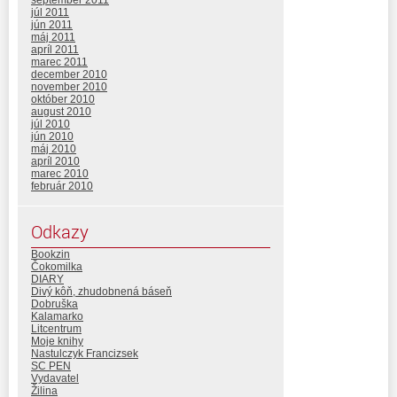
júl 2011
jún 2011
máj 2011
apríl 2011
marec 2011
december 2010
november 2010
október 2010
august 2010
júl 2010
jún 2010
máj 2010
apríl 2010
marec 2010
február 2010
Odkazy
Bookzin
Čokomilka
DIARY
Divý kôň, zhudobnená báseň
Dobruška
Kalamarko
Litcentrum
Moje knihy
Nastulczyk Francizsek
SC PEN
Vydavatel
Žilina