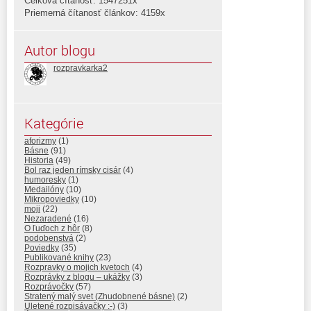
Celková čítanosť: 1547251x
Priemerná čítanosť článkov: 4159x
Autor blogu
rozpravkarka2
Kategórie
aforizmy
(1)
Básne
(91)
Historia
(49)
Bol raz jeden rímsky cisár
(4)
humoresky
(1)
Medailóny
(10)
Mikropoviedky
(10)
moji
(22)
Nezaradené
(16)
O ľuďoch z hôr
(8)
podobenstvá
(2)
Poviedky
(35)
Publikované knihy
(23)
Rozpravky o mojich kvetoch
(4)
Rozprávky z blogu – ukážky
(3)
Rozprávočky
(57)
Stratený malý svet (Zhudobnené básne)
(2)
Uletené rozpisávačky :-)
(3)