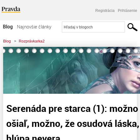
Registrácia
Prihlásenie
Blog
Najnovšie články
Najčítanejšie články
Blog
>
Rozprávkarka2
Najkomentovanejšie články
>
Serenáda pre starca (1): možno to bol len letný ošiaľ, možno, že osudová
Zoznam blogov
láska, možno len hlúpa
Komerčné blogy
Serenáda pre starca (1): možno t
ošiaľ, možno, že osudová láska
hlúpa nevera…