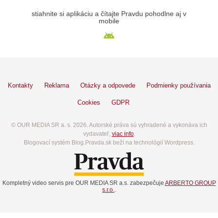
stiahnite si aplikáciu a čítajte Pravdu pohodlne aj v
mobile
Kontakty
Reklama
Otázky a odpovede
Podmienky používania
Cookies
GDPR
© OUR MEDIA SR a. s. 2026. Autorské práva sú vyhradené a vykonáva ich
vydavateľ,
viac info
.
Blogovací systém Blog.Pravda.sk beží na technológií Wordpress.
Kompletný video servis pre OUR MEDIA SR a.s. zabezpečuje
ARBERTO GROUP
s.r.o.
.