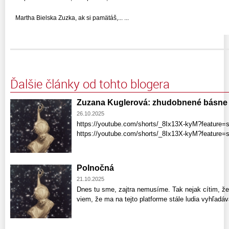
Martha Bielska Zuzka, ak si pamätáš,... ...
Ďalšie články od tohto blogera
Zuzana Kuglerová: zhudobnené básne
26.10.2025
https://youtube.com/shorts/_8Ix13X-kyM?feature=
https://youtube.com/shorts/_8Ix13X-kyM?feature
Polnočná
21.10.2025
Dnes tu sme, zajtra nemusíme. Tak nejak cítim, že
viem, že ma na tejto platforme stále ludia vyhľadá