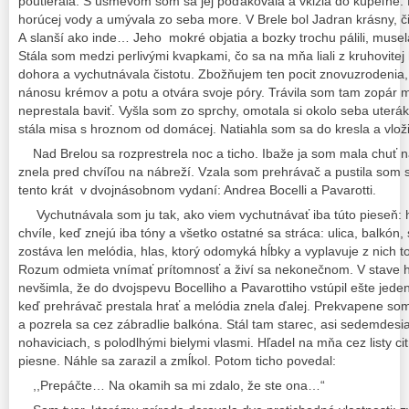
poutierala. S úsmevom som sa jej poďakovala a vkĺzla do kúpeľne. 
horúcej vody a umývala zo seba more. V Brele bol Jadran krásny, či
A slanší ako inde… Jeho mokré objatia a bozky trochu pálili, muse
Stála som medzi perlivými kvapkami, čo sa na mňa liali z kruhovitej
dohora a vychutnávala čistotu. Zbožňujem ten pocit znovuzrodenia
nánosu krémov a potu a otvára svoje póry. Trávila som tam zopár 
neprestala baviť. Vyšla som zo sprchy, omotala si okolo seba uterák
stála misa s hroznom od domácej. Natiahla som sa do kresla a vloži
Nad Brelou sa rozprestrela noc a ticho. Ibaže ja som mala chuť 
znela pred chvíľou na nábreží. Vzala som prehrávač a pustila som s
tento krát v dvojnásobnom vydaní: Andrea Bocelli a Pavarotti.
Vychutnávala som ju tak, ako viem vychutnávať iba túto pieseň: 
chvíle, keď znejú iba tóny a všetko ostatné sa stráca: ulica, balkón
zostáva len melódia, hlas, ktorý odomyká hĺbky a vyplavuje z nich 
Rozum odmieta vnímať prítomnosť a živí sa nekonečnom. V stave 
nevšimla, že do dvojspevu Bocelliho a Pavarottiho vstúpil ešte jeden 
keď prehrávač prestala hrať a melódia znela ďalej. Prekvapene som o
a pozrela sa cez zábradlie balkóna. Stál tam starec, asi sedemdesia
nohaviciach, s polodlhými bielymi vlasmi. Hľadel na mňa cez listy ci
piesne. Náhle sa zarazil a zmĺkol. Potom ticho povedal:
,,Prepáčte… Na okamih sa mi zdalo, že ste ona…“