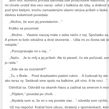
Som tvor, ktorému príroda darovala dve protichodné vlastnosti: z
mi chcelo urobiť dve veci naraz: odísť z balkóna do izby, a dotknúť 
pod tými bielymi, trochu zamastenými vlasmi ukrýva príbeh o lásk
dávkou koketnosti povedala:
,,Možno, že som jej prevtelením…“
Krátko sa pousmial:
,,Možno… Vlastne naozaj máte v sebe niečo z nej. Spočiatku sa 
A pritom to bolo odvážne a drzé stvorenie… Ušla mi zo života tak 
vstúpila.“
,,Porozprávajte mi o nej…“
,,Načo… Je to môj a jej príbeh. Ale tú pieseň, čo ste počúvali, som
ju rada.“
,,Kde ste sa zoznámili?“
,,Tu, v Brele… Pred dvadsiatimi piatimi rokmi… A čudovali by ste sa,
ako teraz vy. Sedávali sme spolu na balkóne, pili víno. A tie noci…“
Odmlčal sa. Odvrátil na okamih hlavu a zadíval sa smerom k mor
,,Pôjdem,“ povedal po chvíli…
,,Myslela som si, že mi o nej poviete viac…“ odvetila som rýchlo.
Už ma nepočul. Kráčal hore ulicou, stratený v spomienkach, ktoré