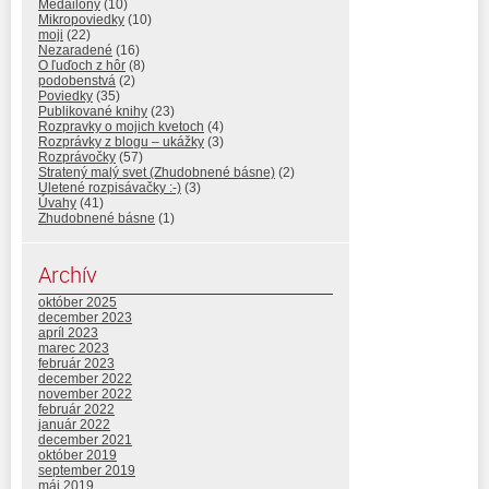
Medailóny
(10)
Mikropoviedky
(10)
moji
(22)
Nezaradené
(16)
O ľuďoch z hôr
(8)
podobenstvá
(2)
Poviedky
(35)
Publikované knihy
(23)
Rozpravky o mojich kvetoch
(4)
Rozprávky z blogu – ukážky
(3)
Rozprávočky
(57)
Stratený malý svet (Zhudobnené básne)
(2)
Uletené rozpisávačky :-)
(3)
Úvahy
(41)
Zhudobnené básne
(1)
Archív
október 2025
december 2023
apríl 2023
marec 2023
február 2023
december 2022
november 2022
február 2022
január 2022
december 2021
október 2019
september 2019
máj 2019