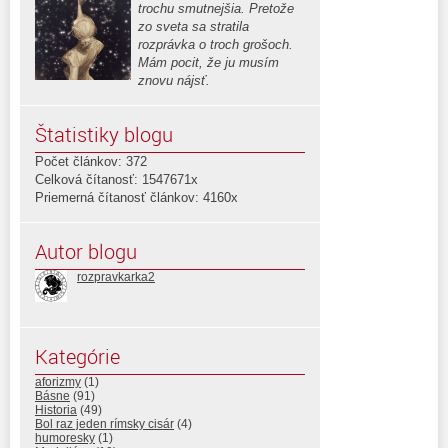
trochu smutnejšia. Pretože
zo sveta sa stratila
rozprávka o troch grošoch.
Mám pocit, že ju musím
znovu nájsť.
Štatistiky blogu
Počet článkov: 372
Celková čítanosť: 1547671x
Priemerná čítanosť článkov: 4160x
Autor blogu
rozpravkarka2
Kategórie
aforizmy
(1)
Básne
(91)
Historia
(49)
Bol raz jeden rímsky cisár
(4)
humoresky
(1)