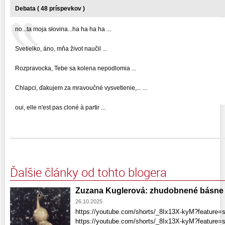
Debata ( 48 príspevkov )
no...ta moja słovina...ha ha ha ha ...
Svetielko, áno, mňa život naučil ...
Rozpravocka, Tebe sa kolena nepodlomia ...
Chlapci, ďakujem za mravoučné vysvetlenie,... ...
oui, elle n'est pas cloné à partir ...
Ďalšie články od tohto blogera
Zuzana Kuglerová: zhudobnené básne
26.10.2025
https://youtube.com/shorts/_8Ix13X-kyM?feature=
https://youtube.com/shorts/_8Ix13X-kyM?feature