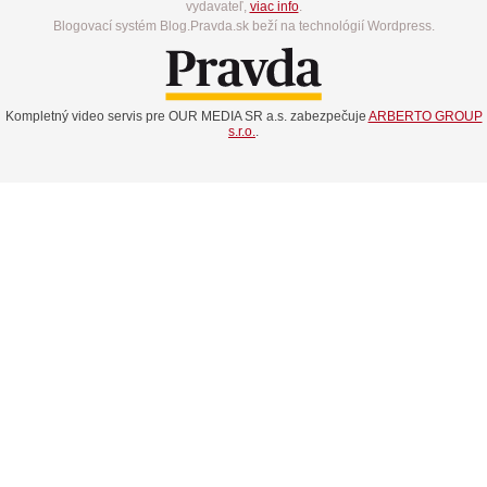
vydavateľ,
viac info
.
Blogovací systém Blog.Pravda.sk beží na technológií Wordpress.
Kompletný video servis pre OUR MEDIA SR a.s. zabezpečuje
ARBERTO GROUP
s.r.o.
.