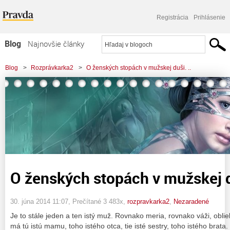
Registrácia
Prihlásenie
Blog
Najnovšie články
Najčítanejšie články
Blog
>
Rozprávkarka2
>
O ženských stopách v mužskej duši. ..
Najkomentovanejšie články
Zoznam blogov
Komerčné blogy
O ženských stopách v mužskej du
30. júna 2014 11:07
, Prečítané 3 483x,
rozpravkarka2
,
Nezaradené
Je to stále jeden a ten istý muž. Rovnako meria, rovnako váži, oblie
má tú istú mamu, toho istého otca, tie isté sestry, toho istého brata.