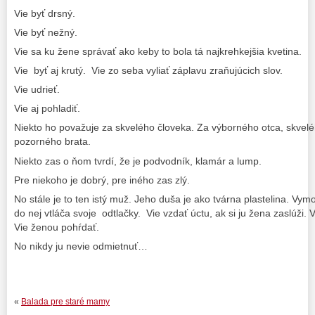
Vie byť drsný.
Vie byť nežný.
Vie sa ku žene správať ako keby to bola tá najkrehkejšia kvetina.
Vie byť aj krutý. Vie zo seba vyliať záplavu zraňujúcich slov.
Vie udrieť.
Vie aj pohladiť.
Niekto ho považuje za skvelého človeka. Za výborného otca, skvel
pozorného brata.
Niekto zas o ňom tvrdí, že je podvodník, klamár a lump.
Pre niekoho je dobrý, pre iného zas zlý.
No stále je to ten istý muž. Jeho duša je ako tvárna plastelina. Vy
do nej vtláča svoje odtlačky. Vie vzdať úctu, ak si ju žena zaslúži. V
Vie ženou pohŕdať.
No nikdy ju nevie odmietnuť…
«
Balada pre staré mamy