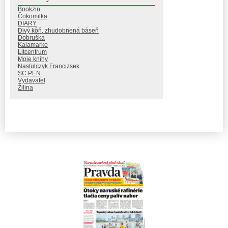
Bookzin
Čokomilka
DIARY
Divý kôň, zhudobnená báseň
Dobruška
Kalamarko
Litcentrum
Moje knihy
Nastulczyk Francizsek
SC PEN
Vydavatel
Žilina