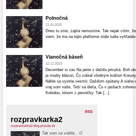
Polnočná
21.10.2025
Dnes tu sme, zajtra nemusíme. Tak nejak cítim, že
viem, že ma na tejto platforme stále ludia vyhľadá
Vianočná báseň
22.12.2023
December si zas Na perie z dažďa privyká. Boh uk
je múdry blázon, Čo zobral všetkým kráľom Koruny
Náhle sa vystrie vesmír, Dažďom spútany A siaha 
vraj som vaše, Teší sa dieťa, Čo v jasliach zohrieva
Koledou, tónom z pesničky. Tak [...]
RSS
rozpravkarka2
rozpravkarka2.blog.pravda.sk
Tak som sa vrátila... O