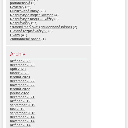
podobenstvá
(2)
Poviedky
(35)
Publikované knihy
(23)
Rozpravky o mojich kvetoch
(4)
Rozprávky z blogu – ukážky
(3)
Rozprávočky
(57)
Stratený malý svet (Zhudobnené básne)
(2)
Uletené rozpisávačky :-)
(3)
Úvahy
(41)
Zhudobnené básne
(1)
Archív
október 2025
december 2023
apríl 2023
marec 2023
február 2023
december 2022
november 2022
február 2022
január 2022
december 2021
október 2019
september 2019
máj 2019
september 2016
december 2014
november 2014
október 2014