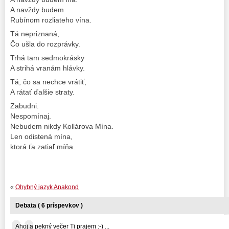
A navždy budem
Rubínom rozliateho vína.
Tá nepriznaná,
Čo ušla do rozprávky.
Trhá tam sedmokrásky
A strihá vranám hlávky.
Tá, čo sa nechce vrátiť,
A rátať ďalšie straty.
Zabudni.
Nespomínaj.
Nebudem nikdy Kollárova Mína.
Len odistená mína,
ktorá ťa zatiaľ míňa.
«
Ohybný jazyk Anakond
Debata ( 6 príspevkov )
Ahoj a pekný večer Ti prajem :-) ...