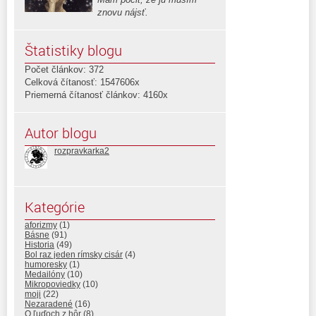
znovu nájsť.
Štatistiky blogu
Počet článkov: 372
Celková čítanosť: 1547606x
Priemerná čítanosť článkov: 4160x
Autor blogu
rozpravkarka2
Kategórie
aforizmy
(1)
Básne
(91)
Historia
(49)
Bol raz jeden rímsky cisár
(4)
humoresky
(1)
Medailóny
(10)
Mikropoviedky
(10)
moji
(22)
Nezaradené
(16)
O ľuďoch z hôr
(8)