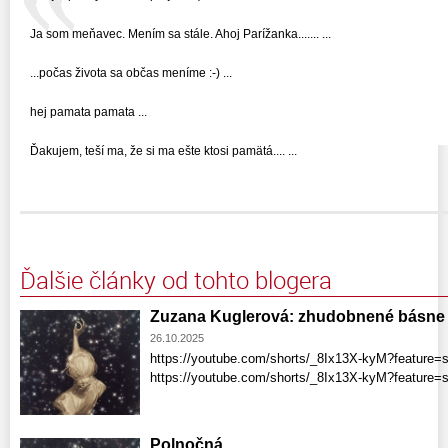
Ja som meňavec. Mením sa stále. Ahoj Parížanka....... ...
...počas života sa občas meníme :-) ...
hej pamata pamata ...
Ďakujem, teší ma, že si ma ešte ktosi pamätá.... ...
Ďalšie články od tohto blogera
Zuzana Kuglerová: zhudobnené básne
26.10.2025
https://youtube.com/shorts/_8Ix13X-kyM?feature=
https://youtube.com/shorts/_8Ix13X-kyM?feature
Polnočná