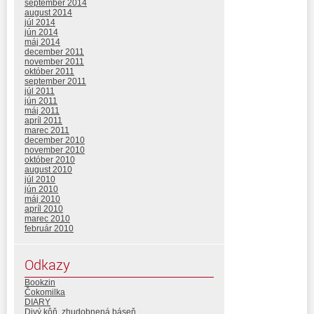
september 2014
august 2014
júl 2014
jún 2014
máj 2014
december 2011
november 2011
október 2011
september 2011
júl 2011
jún 2011
máj 2011
apríl 2011
marec 2011
december 2010
november 2010
október 2010
august 2010
júl 2010
jún 2010
máj 2010
apríl 2010
marec 2010
február 2010
Odkazy
Bookzin
Čokomilka
DIARY
Divý kôň, zhudobnená báseň