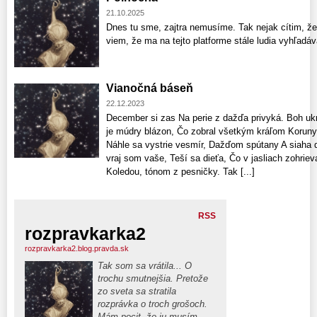
21.10.2025
Dnes tu sme, zajtra nemusíme. Tak nejak cítim, že
viem, že ma na tejto platforme stále ludia vyhľadá
Vianočná báseň
22.12.2023
December si zas Na perie z dažďa privyká. Boh uk
je múdry blázon, Čo zobral všetkým kráľom Koruny
Náhle sa vystrie vesmír, Dažďom spútany A siaha 
vraj som vaše, Teší sa dieťa, Čo v jasliach zohrieva
Koledou, tónom z pesničky. Tak [...]
RSS
rozpravkarka2
rozpravkarka2.blog.pravda.sk
Tak som sa vrátila... O
trochu smutnejšia. Pretože
zo sveta sa stratila
rozprávka o troch grošoch.
Mám pocit, že ju musím