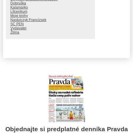
Dobruška
Kalamarko
Litcentrum
Moje knihy
Nastulczyk Francizsek
SC PEN
Vydavatel
Žilina
Objednajte si predplatné denníka Pravda