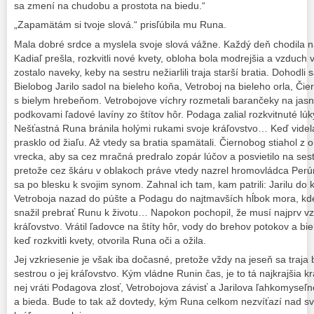
sa zmení na chudobu a prostota na biedu.“
„Zapamätám si tvoje slová.“ prisľúbila mu Runa.
Mala dobré srdce a myslela svoje slová vážne. Každý deň chodila na
Kadiaľ prešla, rozkvitli nové kvety, obloha bola modrejšia a vzduch 
zostalo naveky, keby na sestru nežiarlili traja starší bratia. Dohodli 
Bielobog Jarilo sadol na bieleho koňa, Vetroboj na bieleho orla, Č
s bielym hrebeňom. Vetrobojove víchry rozmetali barančeky na jasne
podkovami ľadové lavíny zo štítov hôr. Podaga zalial rozkvitnuté lú
Nešťastná Runa bránila holými rukami svoje kráľovstvo… Keď videla
prasklo od žiaľu. Až vtedy sa bratia spamätali. Čiernobog stiahol z
vrecka, aby sa cez mračná predralo zopár lúčov a posvietilo na sest
pretože cez škáru v oblakoch práve vtedy nazrel hromovládca Perú
sa po blesku k svojim synom. Zahnal ich tam, kam patrili: Jarilu do 
Vetroboja nazad do púšte a Podagu do najtmavších hĺbok mora, kd
snažil prebrať Runu k životu… Napokon pochopil, že musí najprv vzk
kráľovstvo. Vrátil ľadovce na štíty hôr, vody do brehov potokov a bi
keď rozkvitli kvety, otvorila Runa oči a ožila.
Jej vzkriesenie je však iba dočasné, pretože vždy na jeseň sa traja b
sestrou o jej kráľovstvo. Kým vládne Runin čas, je to tá najkrajšia k
nej vráti Podagova zlosť, Vetrobojova závisť a Jarilova ľahkomyseľn
a bieda. Bude to tak až dovtedy, kým Runa celkom nezvíťazí nad sv