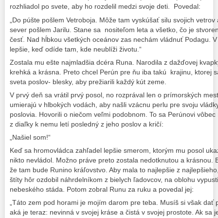
rozhliadol po svete, aby ho rozdelil medzi svoje deti. Povedal:
„Do púšte pošlem Vetroboja. Môže tam vyskúšať silu svojich vetrov
sever pošlem Jarilu. Stane sa nositeľom leta a všetko, čo je stvor
česť. Nad hĺbkou všetkých oceánov zas nechám vládnuť Podagu. V s
lepšie, keď odíde tam, kde neublíži životu.“
Zostala mu ešte najmladšia dcéra Runa. Narodila z dažďovej kvapky,
krehká a krásna. Preto chcel Perún pre ňu iba takú krajinu, ktorej s
sveta poslov- blesky, aby prežiarili každý kút zeme.
V prvý deň sa vrátil prvý posol, no rozprával len o prímorských mest
umierajú v hlbokých vodách, aby našli vzácnu perlu pre svoju vládkyňu
poslovia. Hovorili o niečom veľmi podobnom. To sa Perúnovi vôbec n
z diaľky k nemu letí posledný z jeho poslov a kričí:
„Našiel som!“
Keď sa hromovládca zahľadel lepšie smerom, ktorým mu posol ukazov
nikto nevládol. Možno práve preto zostala nedotknutou a krásnou. 
že tam bude Runino kráľovstvo. Aby mala to najlepšie z najlepšieho,
štíty hôr ozdobil náhrdelníkom z bielych ľadovcov, na oblohu vypust
nebeského stáda. Potom zobral Runu za ruku a povedal jej:
„Táto zem pod horami je mojím darom pre teba. Musíš si však dať p
aká je teraz: nevinná v svojej kráse a čistá v svojej prostote. Ak sa 