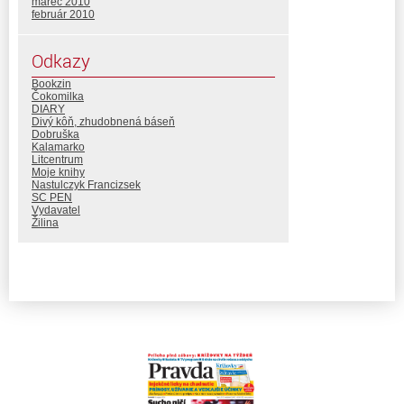
marec 2010
február 2010
Odkazy
Bookzin
Čokomilka
DIARY
Divý kôň, zhudobnená báseň
Dobruška
Kalamarko
Litcentrum
Moje knihy
Nastulczyk Francizsek
SC PEN
Vydavatel
Žilina