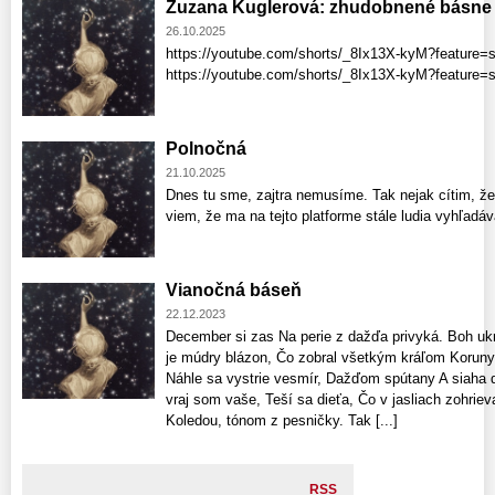
Zuzana Kuglerová: zhudobnené básne
26.10.2025
https://youtube.com/shorts/_8Ix13X-kyM?feature=
https://youtube.com/shorts/_8Ix13X-kyM?feature
Polnočná
21.10.2025
Dnes tu sme, zajtra nemusíme. Tak nejak cítim, že
viem, že ma na tejto platforme stále ludia vyhľadá
Vianočná báseň
22.12.2023
December si zas Na perie z dažďa privyká. Boh uk
je múdry blázon, Čo zobral všetkým kráľom Koruny
Náhle sa vystrie vesmír, Dažďom spútany A siaha 
vraj som vaše, Teší sa dieťa, Čo v jasliach zohrieva
Koledou, tónom z pesničky. Tak [...]
RSS