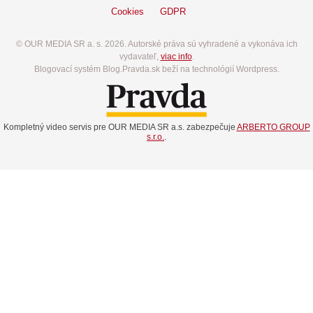
Cookies
GDPR
© OUR MEDIA SR a. s. 2026. Autorské práva sú vyhradené a vykonáva ich
vydavateľ,
viac info
.
Blogovací systém Blog.Pravda.sk beží na technológií Wordpress.
Kompletný video servis pre OUR MEDIA SR a.s. zabezpečuje
ARBERTO GROUP
s.r.o.
.