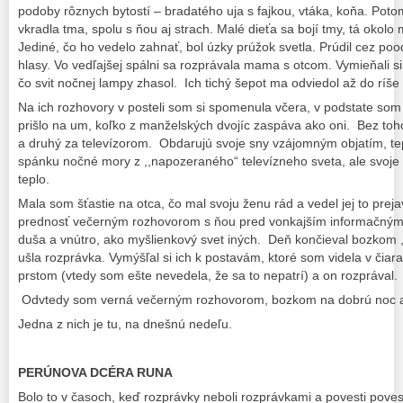
podoby rôznych bytostí – bradatého uja s fajkou, vtáka, koňa. Poto
vkradla tma, spolu s ňou aj strach. Malé dieťa sa bojí tmy, tá okolo 
Jediné, čo ho vedelo zahnať, bol úzky prúžok svetla. Prúdil cez po
hlasy.
Vo vedľajšej spálni sa rozprávala mama s otcom. Vymieňali si
čo svit nočnej lampy zhasol. Ich tichý šepot ma odviedol až do ríše
Na ich rozhovory v posteli som si spomenula včera, v podstate som
prišlo na um, koľko z manželských dvojíc zaspáva ako oni. Bez toh
a druhý za televízorom. Obdarujú svoje sny vzájomným objatím, t
spánku nočné mory z ,,napozeraného“ televízneho sveta, ale svoje 
teplo.
Mala som šťastie na otca, čo mal svoju ženu rád a vedel jej to prej
prednosť večerným rozhovorom s ňou pred vonkajším informačným z
duša a vnútro, ako myšlienkový svet iných. Deň končieval bozkom ,
ušla rozprávka. Vymýšľal si ich k postavám, ktoré som videla v čia
prstom (vtedy som ešte nevedela, že sa to nepatrí) a on rozprával.
Odvtedy som verná večerným rozhovorom, bozkom na dobrú noc 
Jedna z nich je tu, na dnešnú nedeľu.
PERÚNOVA DCÉRA RUNA
Bolo to v časoch, keď rozprávky neboli rozprávkami a povesti pov