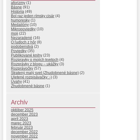
aforizmy
(1)
Básne
(91)
Historia
(49)
Bol raz jeden rímsky cisár
(4)
humoresky
(1)
Medailóny
(10)
Mikropoviedky
(10)
moji
(22)
Nezaradené
(16)
O ľuďoch z hôr
(8)
podobenstvá
(2)
Poviedky
(35)
Publikované knihy
(23)
Rozpravky o mojich kvetoch
(4)
Rozprávky z blogu – ukážky
(3)
Rozprávočky
(57)
Stratený malý svet (Zhudobnené básne)
(2)
Uletené rozpisávačky :-)
(3)
Úvahy
(41)
Zhudobnené básne
(1)
Archív
október 2025
december 2023
apríl 2023
marec 2023
február 2023
december 2022
november 2022