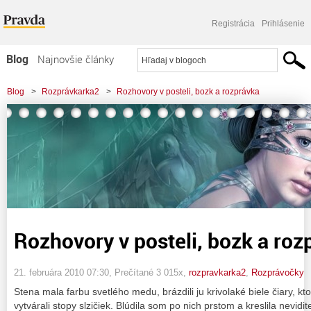
Registrácia
Prihlásenie
Blog
Najnovšie články
Najčítanejšie články
Blog
>
Rozprávkarka2
>
Rozhovory v posteli, bozk a rozprávka
Najkomentovanejšie články
Zoznam blogov
Komerčné blogy
Rozhovory v posteli, bozk a roz
21. februára 2010 07:30
, Prečítané 3 015x,
rozpravkarka2
,
Rozprávočky
Stena mala farbu svetlého medu, brázdili ju krivolaké biele čiary, k
vytvárali stopy slzičiek. Blúdila som po nich prstom a kreslila nevidit