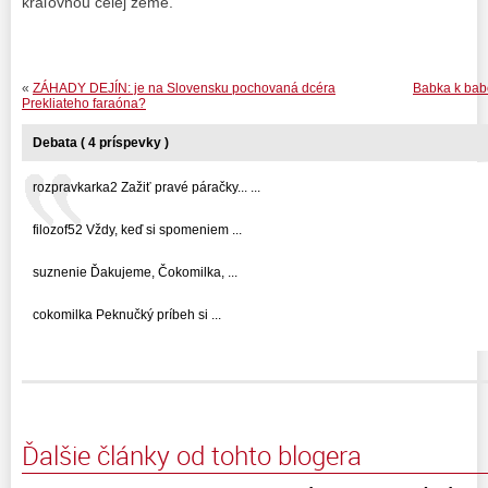
kráľovnou celej zeme.
«
ZÁHADY DEJÍN: je na Slovensku pochovaná dcéra
Babka k bab
Prekliateho faraóna?
Debata ( 4 príspevky )
rozpravkarka2 Zažiť pravé páračky... ...
filozof52 Vždy, keď si spomeniem ...
suznenie Ďakujeme, Čokomilka, ...
cokomilka Peknučký príbeh si ...
Ďalšie články od tohto blogera