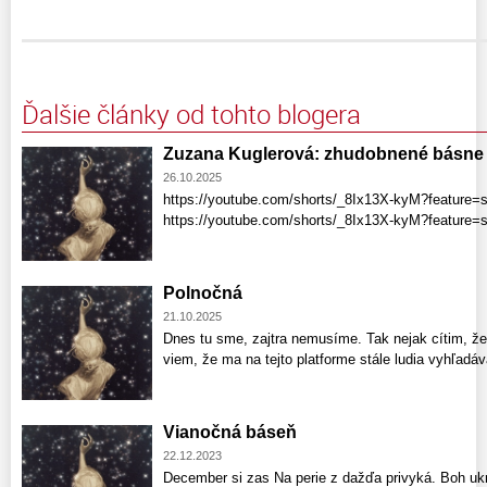
Ďalšie články od tohto blogera
Zuzana Kuglerová: zhudobnené básne
26.10.2025
https://youtube.com/shorts/_8Ix13X-kyM?feature=
https://youtube.com/shorts/_8Ix13X-kyM?feature
Polnočná
21.10.2025
Dnes tu sme, zajtra nemusíme. Tak nejak cítim, že
viem, že ma na tejto platforme stále ludia vyhľadá
Vianočná báseň
22.12.2023
December si zas Na perie z dažďa privyká. Boh uk