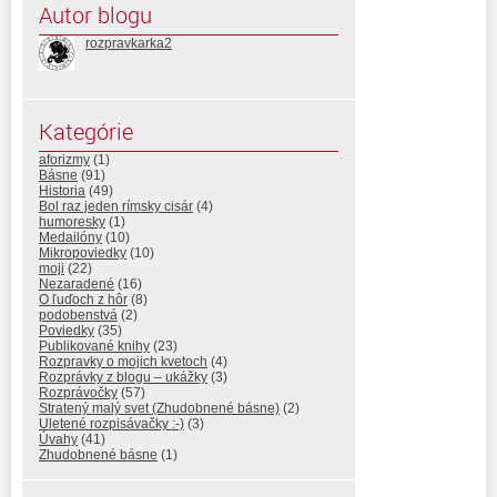
Autor blogu
rozpravkarka2
Kategórie
aforizmy
(1)
Básne
(91)
Historia
(49)
Bol raz jeden rímsky cisár
(4)
humoresky
(1)
Medailóny
(10)
Mikropoviedky
(10)
moji
(22)
Nezaradené
(16)
O ľuďoch z hôr
(8)
podobenstvá
(2)
Poviedky
(35)
Publikované knihy
(23)
Rozpravky o mojich kvetoch
(4)
Rozprávky z blogu – ukážky
(3)
Rozprávočky
(57)
Stratený malý svet (Zhudobnené básne)
(2)
Uletené rozpisávačky :-)
(3)
Úvahy
(41)
Zhudobnené básne
(1)