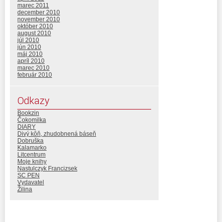
marec 2011
december 2010
november 2010
október 2010
august 2010
júl 2010
jún 2010
máj 2010
apríl 2010
marec 2010
február 2010
Odkazy
Bookzin
Čokomilka
DIARY
Divý kôň, zhudobnená báseň
Dobruška
Kalamarko
Litcentrum
Moje knihy
Nastulczyk Francizsek
SC PEN
Vydavatel
Žilina