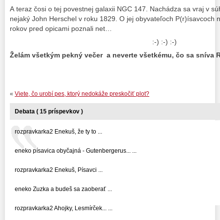
A teraz čosi o tej povestnej galaxii NGC 147. Nachádza sa vraj v súh
nejaký John Herschel v roku 1829. O jej obyvateľoch P(r)ísavcoch ni
rokov pred opicami poznali net…
:-) :-) :-)
Želám všetkým pekný večer a neverte všetkému, čo sa sníva 
«
Viete, čo urobí pes, ktorý nedokáže preskočiť plot?
Debata ( 15 príspevkov )
rozpravkarka2 Enekuš, že ty to ...
eneko písavica obyčajná - Gutenbergerus... ...
rozpravkarka2 Enekuš, Písavci ...
eneko Zuzka a budeš sa zaoberať ...
rozpravkarka2 Ahojky, Lesmírček... ...