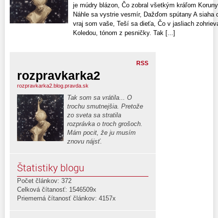
je múdry blázon, Čo zobral všetkým kráľom Koruny
Náhle sa vystrie vesmír, Dažďom spútany A siaha 
vraj som vaše, Teší sa dieťa, Čo v jasliach zohrieva
Koledou, tónom z pesničky. Tak [...]
RSS
rozpravkarka2
rozpravkarka2.blog.pravda.sk
Tak som sa vrátila... O
trochu smutnejšia. Pretože
zo sveta sa stratila
rozprávka o troch grošoch.
Mám pocit, že ju musím
znovu nájsť.
Štatistiky blogu
Počet článkov: 372
Celková čítanosť: 1546509x
Priemerná čítanosť článkov: 4157x