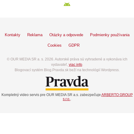
Kontakty
Reklama
Otázky a odpovede
Podmienky používania
Cookies
GDPR
© OUR MEDIA SR a. s. 2026. Autorské práva sú vyhradené a vykonáva ich
vydavateľ,
viac info
.
Blogovací systém Blog.Pravda.sk beží na technológií Wordpress.
Kompletný video servis pre OUR MEDIA SR a.s. zabezpečuje
ARBERTO GROUP
s.r.o.
.