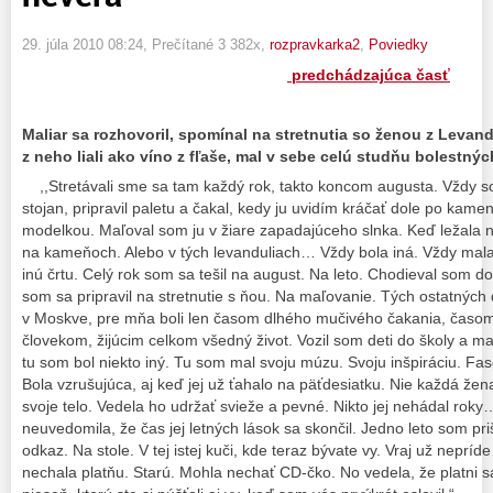
29. júla 2010 08:24
, Prečítané 3 382x,
rozpravkarka2
,
Poviedky
predchádzajúca časť
Maliar sa rozhovoril, spomínal na stretnutia so ženou z Levand
z neho liali ako víno z fľaše, mal v sebe celú studňu bolestn
,,Stretávali sme sa tam každý rok, takto koncom augusta. Vždy som
stojan, pripravil paletu a čakal, kedy ju uvidím kráčať dole po ka
modelkou. Maľoval som ju v žiare zapadajúceho slnka. Keď ležala
na kameňoch. Alebo v tých levanduliach… Vždy bola iná. Vždy mala
inú črtu. Celý rok som sa tešil na august. Na leto. Chodieval som d
som sa pripravil na stretnutie s ňou. Na maľovanie. Tých ostatných 
v Moskve, pre mňa boli len časom dlhého mučivého čakania, časom
človekom, žijúcim celkom všedný život. Vozil som deti do školy a m
tu som bol niekto iný. Tu som mal svoju múzu. Svoju inšpiráciu. Fa
Bola vzrušujúca, aj keď jej už ťahalo na päťdesiatku. Nie každá že
svoje telo. Vedela ho udržať svieže a pevné. Nikto jej nehádal rok
neuvedomila, že čas jej letných lások sa skončil. Jedno leto som pri
odkaz. Na stole. V tej istej kuči, kde teraz bývate vy. Vraj už nep
nechala platňu. Starú. Mohla nechať CD-čko. No vedela, že platni s