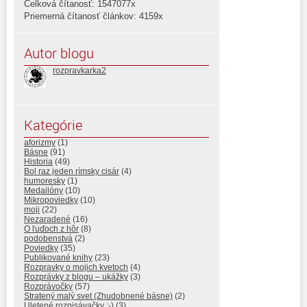
Celková čítanosť: 1547077x
Priemerná čítanosť článkov: 4159x
Autor blogu
rozpravkarka2
Kategórie
aforizmy
(1)
Básne
(91)
Historia
(49)
Bol raz jeden rímsky cisár
(4)
humoresky
(1)
Medailóny
(10)
Mikropoviedky
(10)
moji
(22)
Nezaradené
(16)
O ľuďoch z hôr
(8)
podobenstvá
(2)
Poviedky
(35)
Publikované knihy
(23)
Rozpravky o mojich kvetoch
(4)
Rozprávky z blogu – ukážky
(3)
Rozprávočky
(57)
Stratený malý svet (Zhudobnené básne)
(2)
Uletené rozpisávačky :-)
(3)