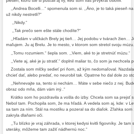
pieseň, ktorú ste si púšťali aj vy, keď som vás prvýkrát oslovil.“
,,Andrea Bocelli…“ spomenula som si. ,,Áno, je to taká pieseň na
už nikdy nestretli?“
,,Nikdy.“
,,Tak prečo sem ešte stále chodíte?“
,,Hľadám v uličkách Brely jej tieň… Jej podobu v tvárach žien… J
maľujem. Ju aj Brelu. Je to mesto, v ktorom som stretol svoju múzu.
,,Tomu rozumiem.“ šepla som. ,,Viem, aké to je stretnúť múzu.“
,,Viete aj, aké je ju stratiť.“ doplnil maliar to, čo som ja nechcela 
Zostala som mlčky sedieť pri ňom, až kým nedomaľoval. Nazdala
chcieť dať, alebo predať, no neurobil tak. Opatrne ho dal dole zo sto
,,Nehnevajte sa, tento si nechám… Máte v sebe niečo z nej. Budet
obraz odo mňa, dám vám iný..“
Krátko som ho pozdravila a vošla do izby. Chcela som sa prejsť 
Nebol tam. Pochopila som, že ma hľadá. A vedela som aj, kde: v L
sa tam za ním. Stál na mostíku a pozeral sa do diaľok. Zľahka som
zakryla dlaňami oči.
,,Tu blízko je vraj záhrada, v ktorej kedysi kvitli figovníky. Je tam
uteráky, môžeme tam zažiť nádhernú noc.“