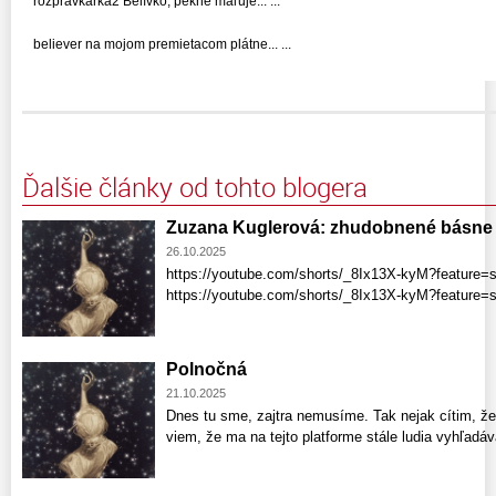
rozpravkarka2 Belívko, pekne maľuje... ...
believer na mojom premietacom plátne... ...
Ďalšie články od tohto blogera
Zuzana Kuglerová: zhudobnené básne
26.10.2025
https://youtube.com/shorts/_8Ix13X-kyM?feature=
https://youtube.com/shorts/_8Ix13X-kyM?feature
Polnočná
21.10.2025
Dnes tu sme, zajtra nemusíme. Tak nejak cítim, že
viem, že ma na tejto platforme stále ludia vyhľadá