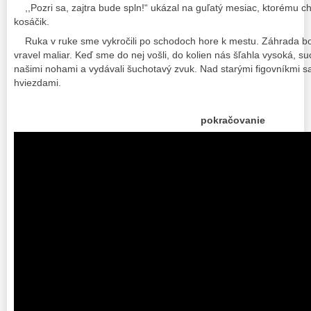
,,Pozri sa, zajtra bude spln!“ ukázal na guľatý mesiac, ktorému ch
kosáčik.
Ruka v ruke sme vykročili po schodoch hore k mestu. Záhrada bola
vravel maliar. Keď sme do nej vošli, do kolien nás šľahla vysoká, su
našimi nohami a vydávali šuchotavý zvuk. Nad starými figovníkmi sa
hviezdami.
pokračovanie