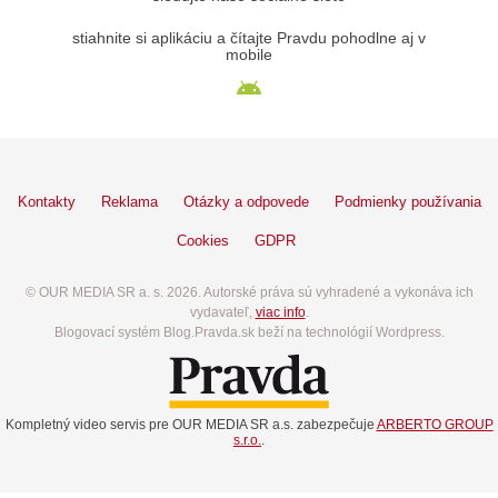
stiahnite si aplikáciu a čítajte Pravdu pohodlne aj v
mobile
Kontakty
Reklama
Otázky a odpovede
Podmienky používania
Cookies
GDPR
© OUR MEDIA SR a. s. 2026. Autorské práva sú vyhradené a vykonáva ich
vydavateľ,
viac info
.
Blogovací systém Blog.Pravda.sk beží na technológií Wordpress.
Kompletný video servis pre OUR MEDIA SR a.s. zabezpečuje
ARBERTO GROUP
s.r.o.
.