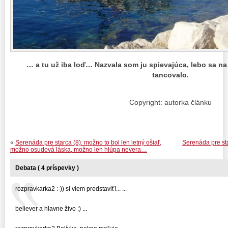
… a tu už iba loď… Nazvala som ju spievajúca, lebo sa na
tancovalo.
Copyright: autorka článku
«
Serenáda pre starca (8): možno to bol len letný ošiaľ,
Serenáda pre sta
možno osudová láska, možno len hlúpa nevera…
Debata ( 4 príspevky )
rozpravkarka2 :-)) si viem predstaviť!... ...
believer a hlavne živo :) ...