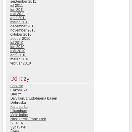
september 2011
júl 2011
jún 2011
máj 2011
apríl 2011
marec 2011
december 2010
november 2010
október 2010
august 2010
júl 2010
jún 2010
máj 2010
apríl 2010
marec 2010
február 2010
Odkazy
Bookzin
Čokomilka
DIARY
Divý kôň, zhudobnená báseň
Dobruška
Kalamarko
Litcentrum
Moje knihy
Nastulczyk Francizsek
SC PEN
Vydavatel
Žilina