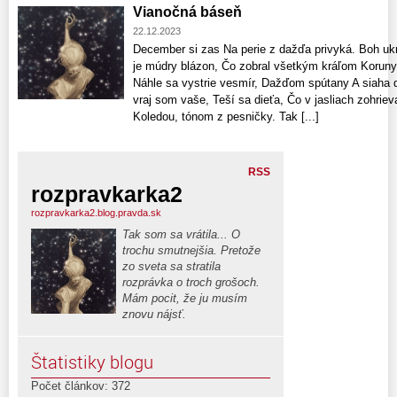
Vianočná báseň
22.12.2023
December si zas Na perie z dažďa privyká. Boh uk
je múdry blázon, Čo zobral všetkým kráľom Koruny
Náhle sa vystrie vesmír, Dažďom spútany A siaha 
vraj som vaše, Teší sa dieťa, Čo v jasliach zohrieva
Koledou, tónom z pesničky. Tak [...]
RSS
rozpravkarka2
rozpravkarka2.blog.pravda.sk
Tak som sa vrátila... O
trochu smutnejšia. Pretože
zo sveta sa stratila
rozprávka o troch grošoch.
Mám pocit, že ju musím
znovu nájsť.
Štatistiky blogu
Počet článkov: 372