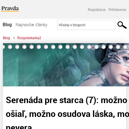
Registrácia
Prihlásenie
Blog
Najnovšie články
Najčítanejšie články
Blog
>
Rozprávkarka2
Najkomentovanejšie články
>
Serenáda pre starca (7): možno to bol letný ošiaľ, možno osudova láska,
Zoznam blogov
možno hlúpa nevera
Komerčné blogy
Serenáda pre starca (7): možno 
ošiaľ, možno osudova láska, m
nevera