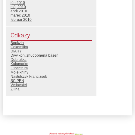
jún 2010
máj 2010
apríl 2010
marec 2010
február 2010
Odkazy
Bookzin
Čokomilka
DIARY
Divý kôň, zhudobnená báseň
Dobruška
Kalamarko
Litcentrum
Moje knihy
Nastulczyk Francizsek
SC PEN
Vydavatel
Žilina