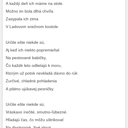
A každý deň ich máme na stole.
Možno im bola dlhá chvíľa.
Zasypala ich zima
V Ladovom snežnom kostole.
Určite ešte niekde sú,
Aj keď ich niekto popremieňal
Na pestované babičky,
Čo každé leto odlietajú k moru,
Ktorým už potok nevkladá dávno do rúk
Zurčivé, chladné pohladenia
A plátno ujúkavej pesničky.
Určite ešte niekde sú,
Vráskavo írečité, smutno-ľúbezné.
Hľadajú čas, čo môžu uštrikovať
Na divotvorné, živé slová