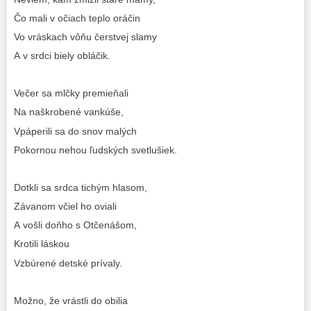
Čo mali v očiach teplo oráčin
Vo vráskach vôňu čerstvej slamy
A v srdci biely obláčik.
Večer sa mlčky premieňali
Na naškrobené vankúše,
Vpáperili sa do snov malých
Pokornou nehou ľudských svetlušiek.
Dotkli sa srdca tichým hlasom,
Závanom včiel ho oviali
A vošli doňho s Otčenášom,
Krotili láskou
Vzbúrené detské prívaly.
Možno, že vrástli do obilia