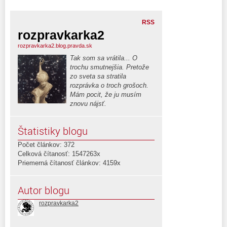
RSS
rozpravkarka2
rozpravkarka2.blog.pravda.sk
Tak som sa vrátila... O
trochu smutnejšia. Pretože
zo sveta sa stratila
rozprávka o troch grošoch.
Mám pocit, že ju musím
znovu nájsť.
Štatistiky blogu
Počet článkov: 372
Celková čítanosť: 1547263x
Priemerná čítanosť článkov: 4159x
Autor blogu
rozpravkarka2