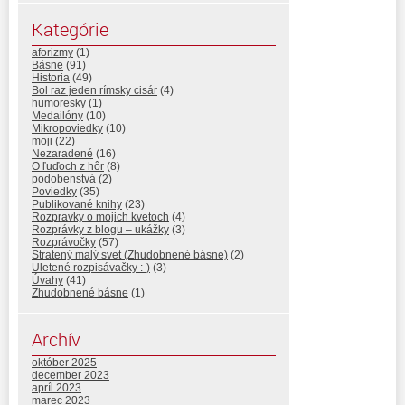
Kategórie
aforizmy
(1)
Básne
(91)
Historia
(49)
Bol raz jeden rímsky cisár
(4)
humoresky
(1)
Medailóny
(10)
Mikropoviedky
(10)
moji
(22)
Nezaradené
(16)
O ľuďoch z hôr
(8)
podobenstvá
(2)
Poviedky
(35)
Publikované knihy
(23)
Rozpravky o mojich kvetoch
(4)
Rozprávky z blogu – ukážky
(3)
Rozprávočky
(57)
Stratený malý svet (Zhudobnené básne)
(2)
Uletené rozpisávačky :-)
(3)
Úvahy
(41)
Zhudobnené básne
(1)
Archív
október 2025
december 2023
apríl 2023
marec 2023