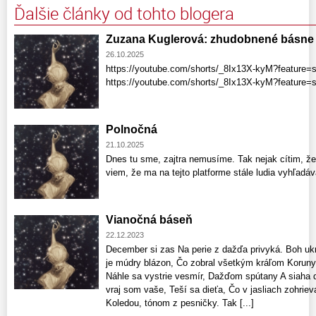
Ďalšie články od tohto blogera
Zuzana Kuglerová: zhudobnené básne
26.10.2025
https://youtube.com/shorts/_8Ix13X-kyM?feature=
https://youtube.com/shorts/_8Ix13X-kyM?feature
Polnočná
21.10.2025
Dnes tu sme, zajtra nemusíme. Tak nejak cítim, že
viem, že ma na tejto platforme stále ludia vyhľadá
Vianočná báseň
22.12.2023
December si zas Na perie z dažďa privyká. Boh uk
je múdry blázon, Čo zobral všetkým kráľom Koruny
Náhle sa vystrie vesmír, Dažďom spútany A siaha 
vraj som vaše, Teší sa dieťa, Čo v jasliach zohrieva
Koledou, tónom z pesničky. Tak [...]