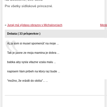
Pre všetky sídliskové princezné.
«
Juraji má výstavu obrazov v Michalovciach
Mestá
Debata ( 33 príspevkov )
Aj ja som si musel spomenúť na moje ...
Tak je jasne ze moja mamina je dobra ...
babka aby vysla vitazne vzala malu ...
napisem Vam pribeh na ktory raz bude ...
"možno, že vrástli do obilia"... ...