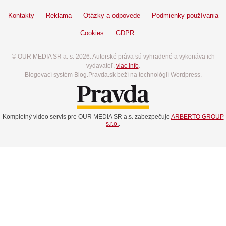
Kontakty
Reklama
Otázky a odpovede
Podmienky používania
Cookies
GDPR
© OUR MEDIA SR a. s. 2026. Autorské práva sú vyhradené a vykonáva ich
vydavateľ,
viac info
.
Blogovací systém Blog.Pravda.sk beží na technológií Wordpress.
Kompletný video servis pre OUR MEDIA SR a.s. zabezpečuje
ARBERTO GROUP
s.r.o.
.