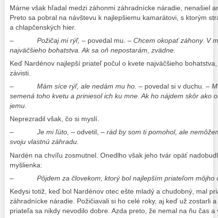
Márne však hľadal medzi záhonmi záhradnícke náradie, nenašiel ani
Preto sa pobral na návštevu k najlepšiemu kamarátovi, s ktorým str
a chlapčenských hier.
–
Požičaj mi rýľ,
– povedal mu.
– Chcem okopať záhony. V mo
najväčšieho bohatstva. Ak sa oň nepostarám, zvädne.
Keď Nardénov najlepší priateľ počul o kvete najväčšieho bohatstva,
závisti.
–
Mám síce rýľ, ale nedám mu ho.
– povedal si v duchu. –
Mo
semená toho kvetu a priniesol ich ku mne. Ak ho nájdem skôr ako o
jemu.
Neprezradil však, čo si myslí.
–
Je mi ľúto,
– odvetil, –
rád by som ti pomohol, ale nemôže
svoju vlastnú záhradu.
Nardén na chvíľu zosmutnel. Onedlho však jeho tvár opäť nadobud
myšlienka:
–
Pôjdem za človekom, ktorý bol najlepším priateľom môjho 
Kedysi totiž, keď bol Nardénov otec ešte mladý a chudobný, mal priat
záhradnícke náradie. Požičiavali si ho celé roky, aj keď už zostarli 
priateľa sa nikdy nevodilo dobre. Azda preto, že nemal na ňu čas 