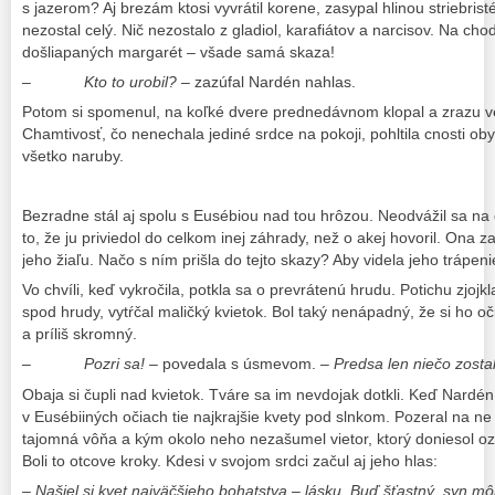
s jazerom? Aj brezám ktosi vyvrátil korene, zasypal hlinou striebrist
nezostal celý. Nič nezostalo z gladiol, karafiátov a narcisov. Na ch
došliapaných margarét – všade samá skaza!
–
Kto to urobil?
– zazúfal Nardén nahlas.
Potom si spomenul, na koľké dvere prednedávnom klopal a zrazu vede
Chamtivosť, čo nenechala jediné srdce na pokoji, pohltila cnosti ob
všetko naruby.
Bezradne stál aj spolu s Eusébiou nad tou hrôzou. Neodvážil sa na d
to, že ju priviedol do celkom inej záhrady, než o akej hovoril. Ona z
jeho žiaľu. Načo s ním prišla do tejto skazy? Aby videla jeho trápeni
Vo chvíli, keď vykročila, potkla sa o prevrátenú hrudu. Potichu zjojkl
spod hrudy, vytŕčal maličký kvietok. Bol taký nenápadný, že si ho oči 
a príliš skromný.
–
Pozri sa!
– povedala s úsmevom. –
Predsa len niečo zosta
Obaja si čupli nad kvietok. Tváre sa im nevdojak dotkli. Keď Nardén 
v Eusébiiných očiach tie najkrajšie kvety pod slnkom. Pozeral na ne
tajomná vôňa a kým okolo neho nezašumel vietor, ktorý doniesol 
Boli to otcove kroky. Kdesi v svojom srdci začul aj jeho hlas:
– Našiel si kvet najväčšieho bohatstva – lásku. Buď šťastný, syn môj