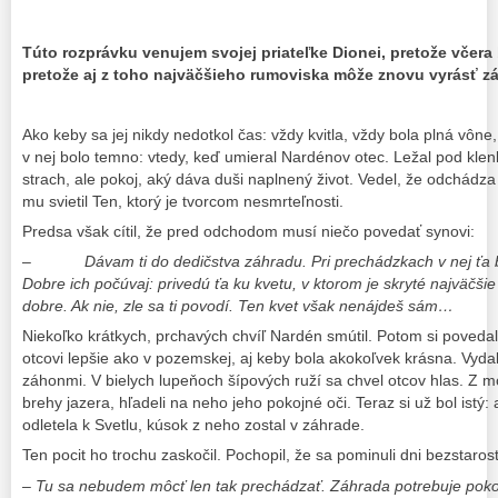
Túto rozprávku venujem svojej priateľke Dionei, pretože včer
pretože aj z toho najväčšieho rumoviska môže znovu vyrásť z
Ako keby sa jej nikdy nedotkol čas: vždy kvitla, vždy bola plná vône,
v nej bolo temno: vtedy, keď umieral Nardénov otec. Ležal pod klenb
strach, ale pokoj, aký dáva duši naplnený život. Vedel, že odchádza
mu svietil Ten, ktorý je tvorcom nesmrteľnosti.
Predsa však cítil, že pred odchodom musí niečo povedať synovi:
–
Dávam ti do dedičstva záhradu. Pri prechádzkach v nej ťa
Dobre ich počúvaj: privedú ťa ku kvetu, v ktorom je skryté najväčši
dobre. Ak nie, zle sa ti povodí. Ten kvet však nenájdeš sám…
Niekoľko krátkych, prchavých chvíľ Nardén smútil. Potom si poveda
otcovi lepšie ako v pozemskej, aj keby bola akokoľvek krásna. Vyd
záhonmi. V bielych lupeňoch šípových ruží sa chvel otcov hlas. Z mo
brehy jazera, hľadeli na neho jeho pokojné oči. Teraz si už bol istý:
odletela k Svetlu, kúsok z neho zostal v záhrade.
Ten pocit ho trochu zaskočil. Pochopil, že sa pominuli dni bezstaros
– Tu sa nebudem môcť len tak prechádzať. Záhrada potrebuje poko