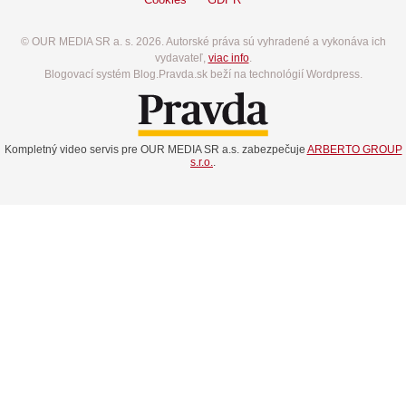
© OUR MEDIA SR a. s. 2026. Autorské práva sú vyhradené a vykonáva ich
vydavateľ,
viac info
.
Blogovací systém Blog.Pravda.sk beží na technológií Wordpress.
Kompletný video servis pre OUR MEDIA SR a.s. zabezpečuje
ARBERTO GROUP
s.r.o.
.