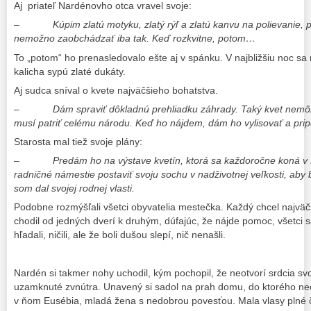
Aj priateľ Nardénovho otca vravel svoje:
–
Kúpim zlatú motyku, zlatý rýľ a zlatú kanvu na polievanie,
nemožno zaobchádzať iba tak. Keď rozkvitne, potom…
To „potom“ ho prenasledovalo ešte aj v spánku. V najbližšiu noc sa
kalicha sypú zlaté dukáty.
Aj sudca sníval o kvete najväčšieho bohatstva.
–
Dám spraviť dôkladnú prehliadku záhrady. Taký kvet nemôž
musí patriť celému národu. Keď ho nájdem, dám ho vylisovať a pri
Starosta mal tiež svoje plány:
–
Predám ho na výstave kvetín, ktorá sa každoročne koná v 
radničné námestie postaviť svoju sochu v nadživotnej veľkosti, aby
som dal svojej rodnej vlasti.
Podobne rozmýšľali všetci obyvatelia mestečka. Každý chcel najvä
chodil od jedných dverí k druhým, dúfajúc, že nájde pomoc, všetci sa
hľadali, ničili, ale že boli dušou slepí, nič nenašli.
Nardén si takmer nohy uchodil, kým pochopil, že neotvorí srdcia svo
uzamknuté zvnútra. Unavený si sadol na prah domu, do ktorého nec
v ňom Eusébia, mladá žena s nedobrou povesťou. Mala vlasy plné 