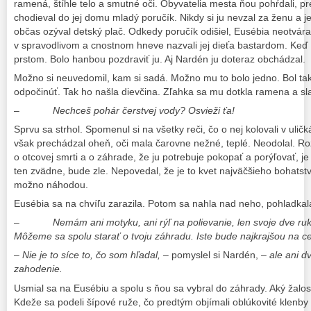
ramená, štíhle telo a smutné oči. Obyvatelia mesta ňou pohŕdali, p
chodieval do jej domu mladý poručík. Nikdy si ju nevzal za ženu a 
občas ozýval detský plač. Odkedy poručík odišiel, Eusébia neotvár
v spravodlivom a cnostnom hneve nazvali jej dieťa bastardom. Keď iš
prstom. Bolo hanbou pozdraviť ju. Aj Nardén ju doteraz obchádzal.
Možno si neuvedomil, kam si sadá. Možno mu to bolo jedno. Bol tak
odpočinúť. Tak ho našla dievčina. Zľahka sa mu dotkla ramena a sl
–
Nechceš pohár čerstvej vody? Osvieži ťa!
Sprvu sa strhol. Spomenul si na všetky reči, čo o nej kolovali v ulič
však prechádzal oheň, oči mala čarovne nežné, teplé. Neodolal. Roz
o otcovej smrti a o záhrade, že ju potrebuje pokopať a porýľovať, je 
ten zvädne, bude zle. Nepovedal, že je to kvet najväčšieho bohats
možno náhodou.
Eusébia sa na chvíľu zarazila. Potom sa nahla nad neho, pohladkala
–
Nemám ani motyku, ani rýľ na polievanie, len svoje dve ruky
Môžeme sa spolu starať o tvoju záhradu. Iste bude najkrajšou na c
– Nie je to síce to, čo som hľadal,
– pomyslel si Nardén,
– ale ani d
zahodenie.
Usmial sa na Eusébiu a spolu s ňou sa vybral do záhrady. Aký žalo
Kdeže sa podeli šípové ruže, čo predtým objímali oblúkovité klenb