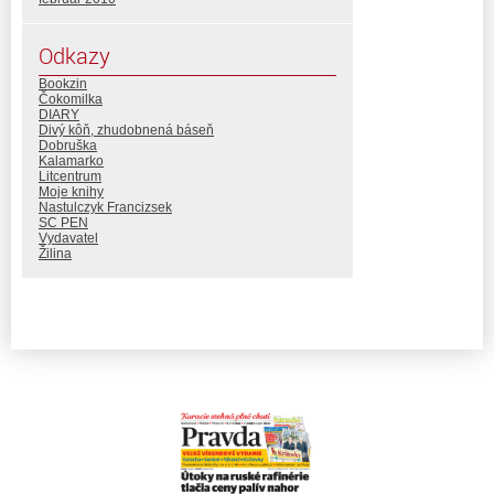
Odkazy
Bookzin
Čokomilka
DIARY
Divý kôň, zhudobnená báseň
Dobruška
Kalamarko
Litcentrum
Moje knihy
Nastulczyk Francizsek
SC PEN
Vydavatel
Žilina