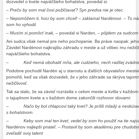
dozvedel o kvete najväčšieho bohatstva, povedal si:
– Prečo by som mal čosi požičiavať? Syn predsa nie je otec.
– Nepomôžem ti, hoci by som chcel! –
zaklamal Nardénovi.
– To ná
som ho vyhodil.
– Musím si pomôcť inak,
– povedal si Narden,
– pôjdem za sudcom
Ani sudca však nemal pre neho pochopenie. Ba práve naopak: jeho 
Závidel Nardénovi najkrajšiu záhradu v meste a už vôbec mu nežičil,
najväčšieho bohatstva.
–
Keď nemá obohatiť mňa, ale cudzieho, nech radšej zvädn
Podobne pochodil Nardén aj u starostu a ďalších obyvateľov meste
pomohli, keď sa však dozvedeli, že v jeho záhrade sa skrýva tajomn
nežičlivosť.
Tak sa stalo, že sa závisť rozrástla v celom meste a kvitla v každo
o tajuplnom kvete a v každom dome zakončili rozhovor slovami:
–
Načo by bol chlapcovi taký kvet? Je príliš mladý a neskús
s bohatstvom.
–
Keby som mal ten kvet, vedel by som ho použiť na tie najvz
Nardénov najlepší priateľ. –
Postavil by som akadémiu pre chudobn
zveľadiť svoj talent.