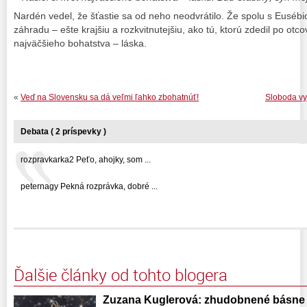
Nardén vedel, že šťastie sa od neho neodvrátilo. Že spolu s Euséb
záhradu – ešte krajšiu a rozkvitnutejšiu, ako tú, ktorú zdedil po otco
najväčšieho bohatstva – láska.
«
Veď na Slovensku sa dá veľmi ľahko zbohatnúť!
Sloboda vy
Debata ( 2 príspevky )
rozpravkarka2 Peťo, ahojky, som ...
peternagy Pekná rozprávka, dobré ...
Ďalšie články od tohto blogera
Zuzana Kuglerová: zhudobnené básne