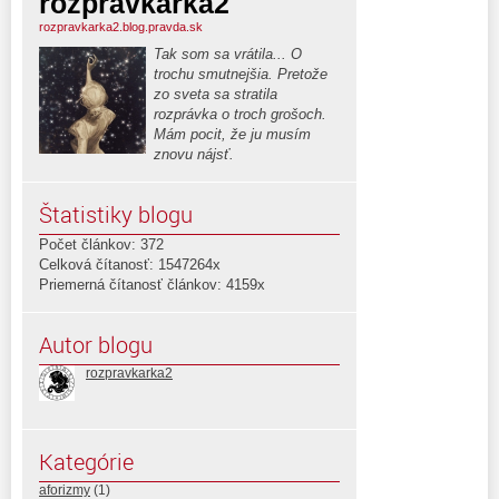
rozpravkarka2
rozpravkarka2.blog.pravda.sk
Tak som sa vrátila... O
trochu smutnejšia. Pretože
zo sveta sa stratila
rozprávka o troch grošoch.
Mám pocit, že ju musím
znovu nájsť.
Štatistiky blogu
Počet článkov: 372
Celková čítanosť: 1547264x
Priemerná čítanosť článkov: 4159x
Autor blogu
rozpravkarka2
Kategórie
aforizmy
(1)