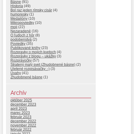
Básne
(91)
Historia
(49)
Bol raz jeden rímsky cisár
(4)
humoresky
(1)
Medailóny
(10)
Mikropoviedky
(10)
moji
(22)
Nezaradené
(16)
O ľuďoch z hôr
(8)
podobenstvá
(2)
Poviedky
(35)
Publikované knihy
(23)
Rozpravky o mojich kvetoch
(4)
Rozprávky z blogu – ukážky
(3)
Rozprávočky
(57)
Stratený malý svet (Zhudobnené básne)
(2)
Uletené rozpisávačky :-)
(3)
Úvahy
(41)
Zhudobnené básne
(1)
Archív
október 2025
december 2023
apríl 2023
marec 2023
február 2023
december 2022
november 2022
február 2022
január 2022