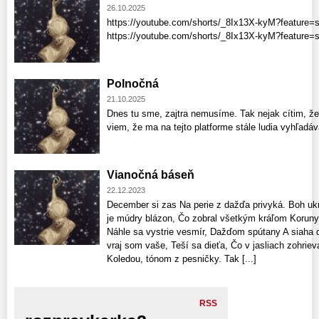
26.10.2025
https://youtube.com/shorts/_8Ix13X-kyM?feature=
https://youtube.com/shorts/_8Ix13X-kyM?feature
Polnočná
21.10.2025
Dnes tu sme, zajtra nemusíme. Tak nejak cítim, že
viem, že ma na tejto platforme stále ludia vyhľadá
Vianočná báseň
22.12.2023
December si zas Na perie z dažďa privyká. Boh uk
je múdry blázon, Čo zobral všetkým kráľom Koruny
Náhle sa vystrie vesmír, Dažďom spútany A siaha 
vraj som vaše, Teší sa dieťa, Čo v jasliach zohrieva
Koledou, tónom z pesničky. Tak [...]
RSS