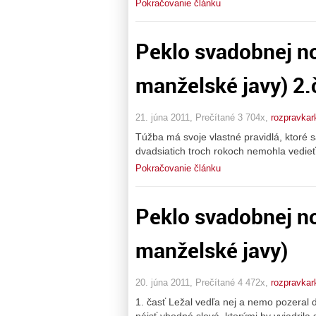
Pokračovanie článku
Peklo svadobnej no
manželské javy) 2.
21. júna 2011, Prečítané 3 704x,
rozpravkar
Túžba má svoje vlastné pravidlá, ktoré 
dvadsiatich troch rokoch nemohla vedieť
Pokračovanie článku
Peklo svadobnej no
manželské javy)
20. júna 2011, Prečítané 4 472x,
rozpravkar
1. časť Ležal vedľa nej a nemo pozeral 
nájsť vhodné slová, ktorými by vyjadrila s