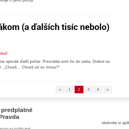
kom (a ďalších tisíc nebolo)
arka2
 mne spevák ďalší pohár. Prevrátila som ho do seba. Dotkol sa
al: ,,Chceš… Chceš ísť so mnou?“
«
1
2
3
4
»
 predplatné
Pravda
stiahnite si ap