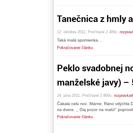
Tanečnica z hmly a
12. októbra 2011, Prečítané 2 489x,
rozprav
Taká malá spomienka…
Pokračovanie článku
Peklo svadobnej no
manželské javy) – 
24. júna 2011, Prečítané 2 800x,
rozpravkar
Čakala celú noc. Márne. Ráno vdýchla D
na dvere. ,, Daj pozor na malú!“ poprosil
Pokračovanie článku