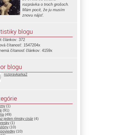
rozprávka o troch grošoch.
Mám pocit, že ju musím
znovu nájsť.
tistiky blogu
t článkov: 372
ová čítanosť: 1547204x
merná čítanosť článkov: 4159x
or blogu
rozpravkarka2
egórie
zmy
(1)
e
(91)
ria
(49)
az jeden rímsky cisár
(4)
resky
(1)
ilóny
(10)
opoviedky
(10)