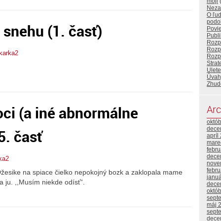
moji
Neza
O ľuď
podo
 snehu (1. časť)
Povi
Publ
Rozp
Rozp
karka2
Rozp
Stra
Ulete
Úvah
Zhud
ci (a iné abnormálne
Arc
októ
dece
5. časť
apríl
mare
febr
dece
ka2
nove
febr
žesike na spiace čielko nepokojný bozk a zaklopala mame
janu
a ju. ,,Musím niekde odísť“.
dece
októ
sept
máj 
sept
dece