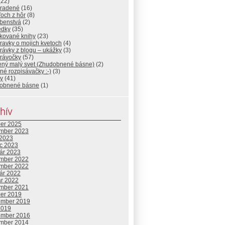
(22)
radené
(16)
och z hôr
(8)
benstvá
(2)
edky
(35)
ikované knihy
(23)
ravky o mojich kvetoch
(4)
rávky z blogu – ukážky
(3)
rávočky
(57)
tený malý svet (Zhudobnené básne)
(2)
né rozpisávačky :-)
(3)
y
(41)
obnené básne
(1)
hív
ber 2025
mber 2023
 2023
c 2023
uár 2023
mber 2022
mber 2022
uár 2022
ár 2022
mber 2021
ber 2019
ember 2019
2019
ember 2016
mber 2014