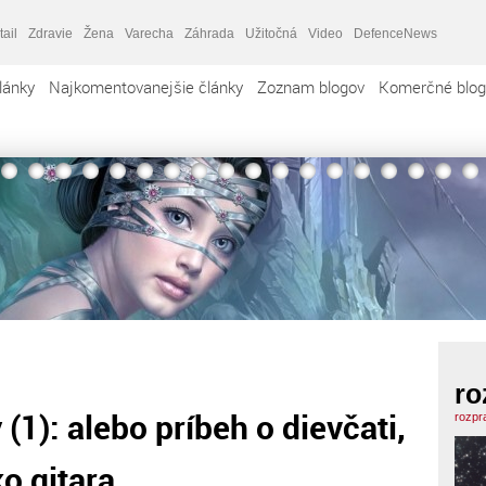
tail
Zdravie
Žena
Varecha
Záhrada
Užitočná
Video
DefenceNews
lánky
Najkomentovanejšie články
Zoznam blogov
Komerčné blog
ro
1): alebo príbeh o dievčati,
rozpr
o gitara