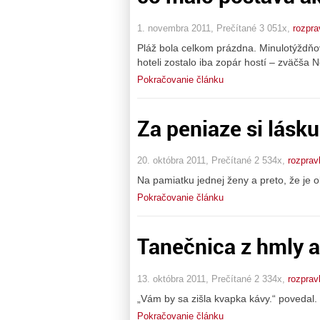
1. novembra 2011, Prečítané 3 051x,
rozpra
Pláž bola celkom prázdna. Minulotýždňo
hoteli zostalo iba zopár hostí – zväčša 
Pokračovanie článku
Za peniaze si lásk
20. októbra 2011, Prečítané 2 534x,
rozprav
Na pamiatku jednej ženy a preto, že je o
Pokračovanie článku
Tanečnica z hmly a
13. októbra 2011, Prečítané 2 334x,
rozprav
„Vám by sa zišla kvapka kávy.“ povedal. 
Pokračovanie článku