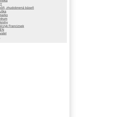
milka
RY
 kôň, zhudobnená báseň
uška
marko
ntrum
 knihy
lczyk Francizsek
PEN
vatel
a