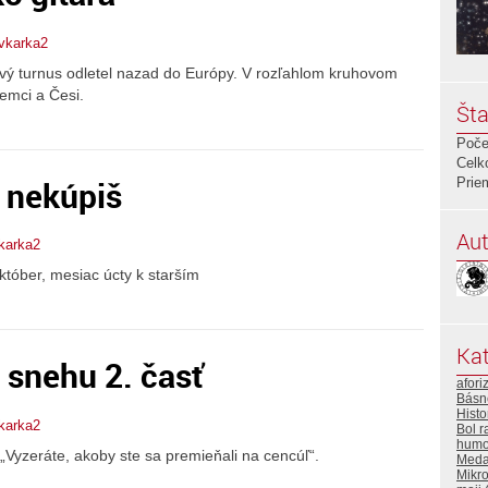
vkarka2
vý turnus odletel nazad do Európy. V rozľahlom kruhovom
Nemci a Česi.
Šta
Poče
Celk
u nekúpiš
Prie
Aut
karka2
któber, mesiac úcty k starším
Kat
 snehu 2. časť
afori
Básn
Histo
karka2
Bol r
humo
„Vyzeráte, akoby ste sa premieňali na cencúľ“.
Meda
Mikr