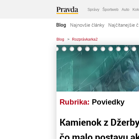
Správy
Športweb
Auto
Kok
Blog
Najnovšie články
Najčítanejšie č
Blog
>
Rozprávkarka2
Rubrika:
Poviedky
Kamienok z Džerby (
čo malo postavu ak