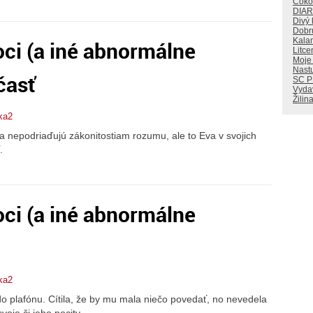
Čoko
DIA
Divý
Dobr
Kala
ci (a iné abnormálne
Litce
Moje
Nastu
časť
SC 
Vyda
Žilin
ka2
sa nepodriaďujú zákonitostiam rozumu, ale to Eva v svojich
.
ci (a iné abnormálne
ka2
do plafónu. Cítila, že by mu mala niečo povedať, no nevedela
voje či jeho pocity.