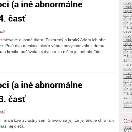
ci (a iné abnormálne
nove
októ
sept
4. časť
augu
júl 2
jún 
máj 
ka2
dece
nove
usmievavé a jasné dieťa. Pokorený a krotký Adam ich obe
októ
sept
e. Prvé dva mesiace skoro vôbec nevychádzala z domu.
júl 2
 a kŕmila, počúvala jej dych a za ničím jej nebolo ľúto,
jún 
máj 
apríl
mare
dece
nove
októ
ci (a iné abnormálne
augu
júl 2
jún 
máj 
3. časť
apríl
mare
febr
ka2
Od
mala Eva zvláštny sen. Snívalo sa jej, že jej telo je chrám, v
az: jej dieťa.
Book