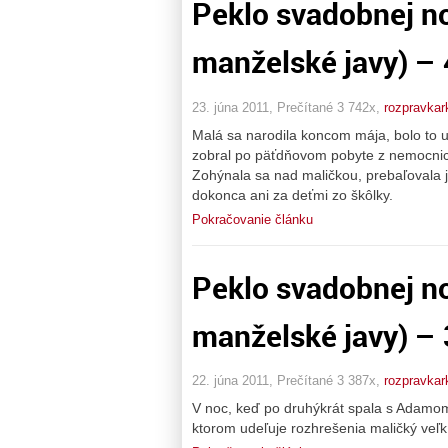
Peklo svadobnej no
manželské javy) – 
23. júna 2011, Prečítané 3 742x,
rozpravkar
Malá sa narodila koncom mája, bolo to 
zobral po päťdňovom pobyte z nemocnic
Zohýnala sa nad maličkou, prebaľovala ju
dokonca ani za deťmi zo škôlky.
Pokračovanie článku
Peklo svadobnej no
manželské javy) – 
22. júna 2011, Prečítané 3 387x,
rozpravkar
V noc, keď po druhýkrát spala s Adamom, 
ktorom udeľuje rozhrešenia maličký veľkň