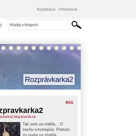
Registrácia
Prihlásenie
y
Rozprávkarka2
RSS
zpravkarka2
avkarka2.blog.pravda.sk
Tak som sa vrátila... O
trochu smutnejšia. Pretože
zo sveta sa stratila