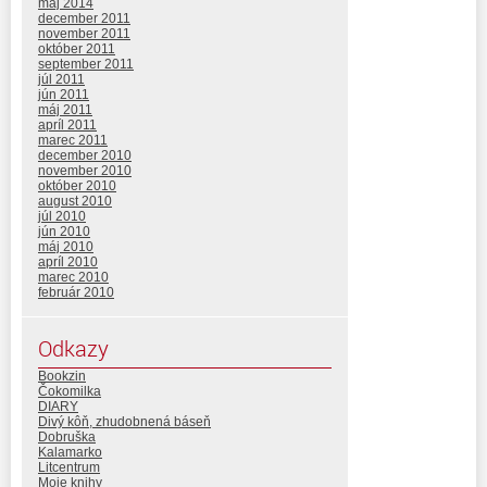
máj 2014
december 2011
november 2011
október 2011
september 2011
júl 2011
jún 2011
máj 2011
apríl 2011
marec 2011
december 2010
november 2010
október 2010
august 2010
júl 2010
jún 2010
máj 2010
apríl 2010
marec 2010
február 2010
Odkazy
Bookzin
Čokomilka
DIARY
Divý kôň, zhudobnená báseň
Dobruška
Kalamarko
Litcentrum
Moje knihy