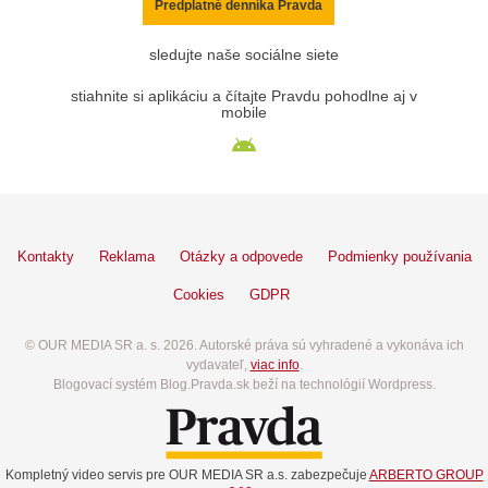
Predplatné denníka Pravda
sledujte naše sociálne siete
stiahnite si aplikáciu a čítajte Pravdu pohodlne aj v
mobile
Kontakty
Reklama
Otázky a odpovede
Podmienky používania
Cookies
GDPR
© OUR MEDIA SR a. s. 2026. Autorské práva sú vyhradené a vykonáva ich
vydavateľ,
viac info
.
Blogovací systém Blog.Pravda.sk beží na technológií Wordpress.
Kompletný video servis pre OUR MEDIA SR a.s. zabezpečuje
ARBERTO GROUP