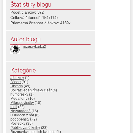
Štatistiky blogu
Počet článkov: 372
Celková čítanosť: 1547114x
Priemerná čítanosť článkov: 4159x
Autor blogu
rozpravkarka2
Kategórie
aforizmy
(1)
Básne
(91)
Historia
(49)
Bol raz jeden rímsky cisár
(4)
humoresky
(1)
Medailóny
(10)
Mikropoviedky
(10)
moji
(22)
Nezaradené
(16)
O ľuďoch z hôr
(8)
podobenstvá
(2)
Poviedky
(35)
Publikované knihy
(23)
Rozpravky o mojich kvetoch
(4)