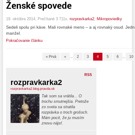
Ženské spovede
19. októbra 2014, Prečítané 3 711x,
rozpravkarka2
,
Mikropoviedky
Sedeli spolu pri káve. Mali rovnaké meno – a aj rovnaký osud. Jed
manžel.
Pokračovanie článku
« Prvá
«
...
2
3
4
5
6
...
10
RSS
rozpravkarka2
rozpravkarka2.blog.pravda.sk
Tak som sa vrátila... O
trochu smutnejšia. Pretože
zo sveta sa stratila
rozprávka o troch grošoch.
Mám pocit, že ju musím
znovu nájsť.