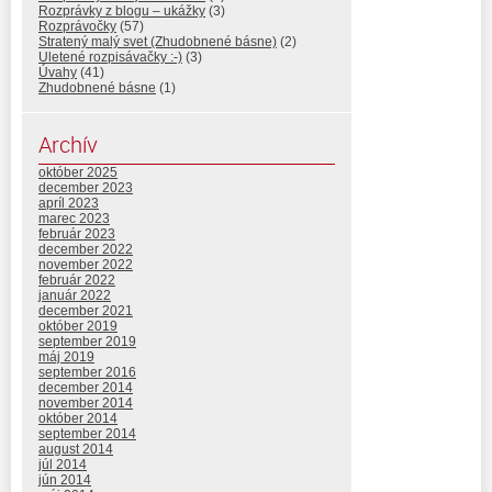
Rozprávky z blogu – ukážky
(3)
Rozprávočky
(57)
Stratený malý svet (Zhudobnené básne)
(2)
Uletené rozpisávačky :-)
(3)
Úvahy
(41)
Zhudobnené básne
(1)
Archív
október 2025
december 2023
apríl 2023
marec 2023
február 2023
december 2022
november 2022
február 2022
január 2022
december 2021
október 2019
september 2019
máj 2019
september 2016
december 2014
november 2014
október 2014
september 2014
august 2014
júl 2014
jún 2014