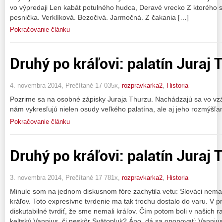
vo výpredaji Len kabát potulného hudca, Deravé vrecko Z ktorého s
pesnička. Verklíková. Bezočivá. Jarmočná. Z čakania […]
Pokračovanie článku
Druhý po kráľovi: palatín Juraj 
4. novembra 2014, Prečítané 17 035x,
rozpravkarka2
,
Historia
Pozrime sa na osobné zápisky Juraja Thurzu. Nachádzajú sa vo vzác
nám vykresľujú nielen osudy veľkého palatína, ale aj jeho rozmýšľan
Pokračovanie článku
Druhý po kráľovi: palatín Juraj 
3. novembra 2014, Prečítané 17 781x,
rozpravkarka2
,
Historia
Minule som na jednom diskusnom fóre zachytila vetu: Slováci nemaj
kráľov. Toto expresívne tvrdenie ma tak trochu dostalo do varu. V
diskutabilné tvrdiť, že sme nemali kráľov. Čím potom boli v našich r
keltský Vannius, či neskôr Svätopluk? Áno, dá sa oponovať: Vannius