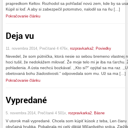
prapredkom Keltov. Rozhodol sa pohľadať novú zem, kde by sa usadi
Kúpil si loď. A aby si zabezpečil potomstvo, nalodil sa na ňu […]
Pokračovanie článku
Deja vu
11. novembra 2014, Prečítané 4 476x,
rozpravkarka2
,
Poviedky
Nevedel, že som pútnička, ktorá nesie so sebou bremeno vlastnej n
hoci tušil, že nedokážem milovať. Že moje telo mi je iba na ťarchu
pohladenia. A ústa nechcú bozkávať. ,,Kto si?“ opýtal sa ma raz. ,,U
obetovaná bohu žiadostivosti.“ odpovedala som mu. Už sa ma […]
Pokračovanie článku
Vypredané
5. novembra 2014, Prečítané 4 501x,
rozpravkarka2
,
Básne
V utorok mali vypredané. Chcela som kúpiť kúsok z teba, Len čiaru 
obyčajná hrubka. Pobabrala mi celý diktát Mlčanlivého srdca. Zježiba