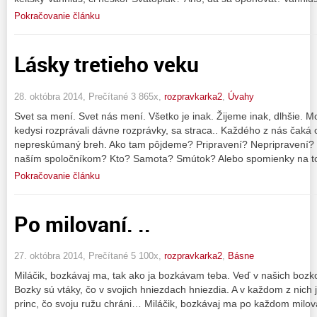
Pokračovanie článku
Lásky tretieho veku
28. októbra 2014, Prečítané 3 865x,
rozpravkarka2
,
Úvahy
Svet sa mení. Svet nás mení. Všetko je inak. Žijeme inak, dlhšie. Mo
kedysi rozprávali dávne rozprávky, sa straca.. Každého z nás čaká
nepreskúmaný breh. Ako tam pôjdeme? Pripravení? Nepripravení?
naším spoločníkom? Kto? Samota? Smútok? Alebo spomienky na to,
Pokračovanie článku
Po milovaní. ..
27. októbra 2014, Prečítané 5 100x,
rozpravkarka2
,
Básne
Miláčik, bozkávaj ma, tak ako ja bozkávam teba. Veď v našich bozk
Bozky sú vtáky, čo v svojich hniezdach hniezdia. A v každom z nich
princ, čo svoju ružu chráni… Miláčik, bozkávaj ma po každom milov