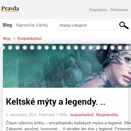
Registrácia
Prihlásenie
Blog
Najnovšie články
Najčítanejšie články
Blog
>
Rozprávkarka2
Najkomentovanejšie články
Zoznam blogov
Komerčné blogy
Keltské mýty a legendy. ..
1. decembra 2014, Prečítané 7 008x,
rozpravkarka2
,
Rozprávočky
Čítam výbornú knihu – encyklopédiu keltských mýtov a legiend. Dlho
Zábavné, poučné, humorné… V skratke len dve z legiend: Fintanov