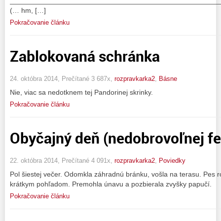
_____________________________________________________
(… hm, […]
Pokračovanie článku
Zablokovaná schránka
24. októbra 2014, Prečítané 3 687x,
rozpravkarka2
,
Básne
Nie, viac sa nedotknem tej Pandorinej skrinky.
Pokračovanie článku
Obyčajný deň (nedobrovoľnej fe
22. októbra 2014, Prečítané 4 091x,
rozpravkarka2
,
Poviedky
Pol šiestej večer. Odomkla záhradnú bránku, vošla na terasu. Pes 
krátkym pohľadom. Premohla únavu a pozbierala zvyšky papučí.
Pokračovanie článku